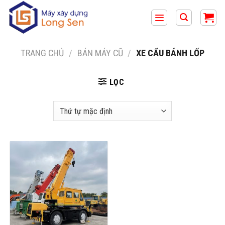
Bỏ
qua
nội
dung
TRANG CHỦ
/
BÁN MÁY CŨ
/
XE CẨU BÁNH LỐP
LỌC