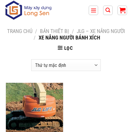
Bỏ
qua
nội
dung
TRANG CHỦ
/
BÁN THIẾT BỊ
/
JLG – XE NÂNG NGƯỜI
/
XE NÂNG NGƯỜI BÁNH XÍCH
LỌC