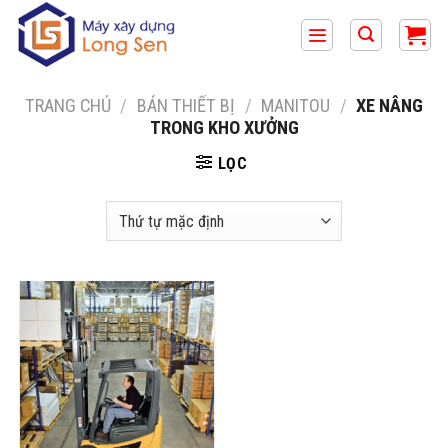
Bỏ
qua
nội
dung
TRANG CHỦ
/
BÁN THIẾT BỊ
/
MANITOU
/
XE NÂNG
TRONG KHO XƯỞNG
LỌC