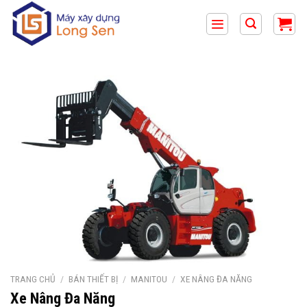
Bỏ
qua
nội
dung
TRANG CHỦ
/
BÁN THIẾT BỊ
/
MANITOU
/
XE NÂNG ĐA NĂNG
Xe Nâng Đa Năng