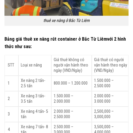
thuê xe nâng ở Bắc Từ Liêm
Bảng giá thuê xe nâng rút container ở Bắc Từ Liêmvới 2 hình
thức như sau:
Giá thuê không có
Giá thuê có người
STT
Loại xe nâng
người vận hành theo
vận hành theo ngày
ngày (VND/Ngày)
(VND/Ngày)
Xe nâng 2 tấn-
1.500.000 –
1
800.000 – 1.200.000
2.5 tấn
2.500.000
Xe nâng 3 tấn-
1.500.000 –
2.000.000 –
2
3.5 tấn
2.000.000
3.000.000
Xe nâng 4 tấn- 5
2.000.000 –
2,500,000 –
3
tấn
2.500.000
3,000,000
Xe nâng 7 tấn- 8
2.500.000 –
3,500,000 –
4
tấn
3.000.000
4,000,000