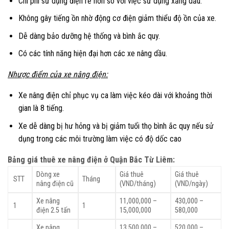
Chi phí sử dụng điện rẻ hơn so với việc sử dụng xăng dầu.
Không gây tiếng ồn nhờ động cơ điện giảm thiểu độ ồn của xe.
Dễ dàng bảo dưỡng hệ thống và bình ắc quy.
Có các tính năng hiện đại hơn các xe nâng dầu.
Nhược điểm của xe nâng điện:
Xe nâng điện chỉ phục vụ ca làm việc kéo dài với khoảng thời
gian là 8 tiếng.
Xe dễ dàng bị hư hỏng và bị giảm tuổi thọ bình ắc quy nếu sử
dụng trong các môi trường làm việc có độ dốc cao
Bảng giá thuê xe nâng điện ở Quận Bắc Từ Liêm:
Dòng xe
Giá thuê
Giá thuê
STT
Tháng
nâng điện cũ
(VND/tháng)
(VND/ngày)
Xe nâng
11,000,000 –
430,000 –
1
1
điện 2.5 tấn
15,000,000
580,000
Xe nâng
13,500,000 –
520,000 –