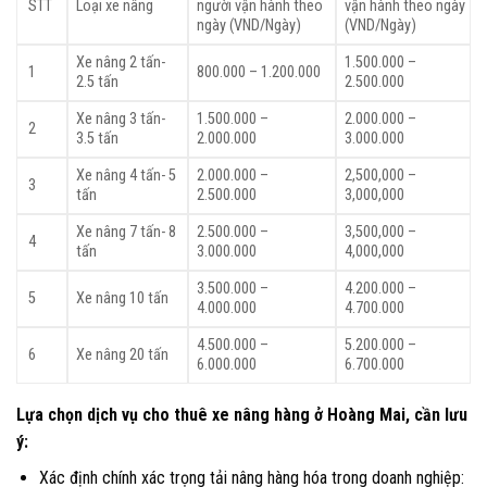
STT
Loại xe nâng
người vận hành theo
vận hành theo ngày
ngày (VND/Ngày)
(VND/Ngày)
Xe nâng 2 tấn-
1.500.000 –
1
800.000 – 1.200.000
2.5 tấn
2.500.000
Xe nâng 3 tấn-
1.500.000 –
2.000.000 –
2
3.5 tấn
2.000.000
3.000.000
Xe nâng 4 tấn- 5
2.000.000 –
2,500,000 –
3
tấn
2.500.000
3,000,000
Xe nâng 7 tấn- 8
2.500.000 –
3,500,000 –
4
tấn
3.000.000
4,000,000
3.500.000 –
4.200.000 –
5
Xe nâng 10 tấn
4.000.000
4.700.000
4.500.000 –
5.200.000 –
6
Xe nâng 20 tấn
6.000.000
6.700.000
Lựa chọn dịch vụ cho thuê xe nâng hàng ở Hoàng Mai, cần lưu
ý:
Xác định chính xác trọng tải nâng hàng hóa trong doanh nghiệp: