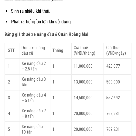
Sinh ra nhiều khí thải.
Phát ra tiếng ồn lớn khi sử dụng.
Bảng giá thuê xe nâng dầu ở Quận Hoàng Mai
:
Dòng xe nâng
Giá thuê
Giá thuê
STT
Tháng
dầu cũ
(VND/tháng)
(VND/ngày)
Xe nâng dầu 2
1
1
11,000,000
423,077
– 2.5 tấn
Xe nâng dầu 3
2
1
13,000,000
500,000
tấn
Xe nâng dầu 4
3
1
14,500,000
557,692
– 5 tấn
Xe nâng dầu 7
4
1
20,000,000
769,231
– 8 tấn
Xe nâng dầu
5
1
20,000,000
769,231
10 tấn