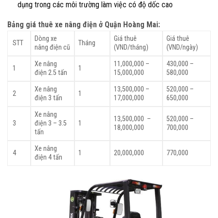
dụng trong các môi trường làm việc có độ dốc cao
Bảng giá thuê xe nâng điện ở Quận Hoàng Mai:
Dòng xe
Giá thuê
Giá thuê
STT
Tháng
nâng điện cũ
(VND/tháng)
(VND/ngày)
Xe nâng
11,000,000 –
430,000 –
1
1
điện 2.5 tấn
15,000,000
580,000
Xe nâng
13,500,000 –
520,000 –
2
1
điện 3 tấn
17,000,000
650,000
Xe nâng
13,500,000 –
520,000 –
3
điện 3 – 3.5
1
18,000,000
700,000
tấn
Xe nâng
4
1
20,000,000
770,000
điện 4 tấn