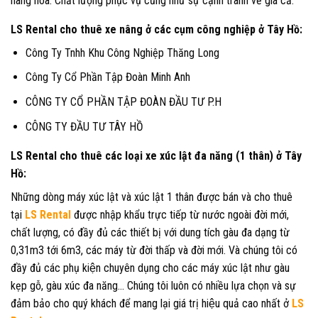
hàng hóa. Chất lượng phục vụ cũng như sự cạnh tranh về giá cả.
LS Rental cho thuê xe nâng ở các cụm công nghiệp ở Tây Hồ:
Công Ty Tnhh Khu Công Nghiệp Thăng Long
Công Ty Cổ Phần Tập Đoàn Minh Anh
CÔNG TY CỔ PHẦN TẬP ĐOÀN ĐẦU TƯ P.H
CÔNG TY ĐẦU TƯ TÂY HỒ
LS Rental cho thuê các loại xe xúc lật đa năng (1 thân) ở Tây
Hồ:
Những dòng máy xúc lật và xúc lật 1 thân được bán và cho thuê
tại
LS Rental
được nhập khẩu trực tiếp từ nước ngoài đời mới,
chất lượng, có đầy đủ các thiết bị với dung tích gàu đa dạng từ
0,31m3 tới 6m3, các máy từ đời thấp và đời mới. Và chúng tôi có
đầy đủ các phụ kiện chuyên dụng cho các máy xúc lật như gàu
kẹp gỗ, gàu xúc đa năng… Chúng tôi luôn có nhiều lựa chọn và sự
đảm bảo cho quý khách để mang lại giá trị hiệu quả cao nhất ở
LS