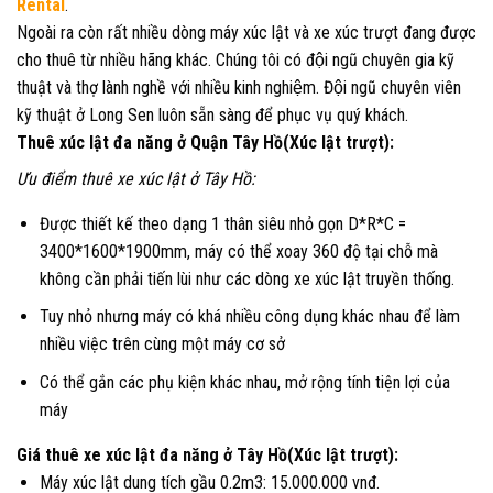
Rental
.
Ngoài ra còn rất nhiều dòng máy xúc lật và xe xúc trượt đang được
cho thuê từ nhiều hãng khác. Chúng tôi có đội ngũ chuyên gia kỹ
thuật và thợ lành nghề với nhiều kinh nghiệm. Đội ngũ chuyên viên
kỹ thuật ở Long Sen luôn sẵn sàng để phục vụ quý khách.
Thuê xúc lật đa năng ở Quận Tây Hồ(Xúc lật trượt):
Ưu điểm thuê xe xúc lật ở Tây Hồ:
Được thiết kế theo dạng 1 thân siêu nhỏ gọn D*R*C =
3400*1600*1900mm, máy có thể xoay 360 độ tại chỗ mà
không cần phải tiến lùi như các dòng xe xúc lật truyền thống.
Tuy nhỏ nhưng máy có khá nhiều công dụng khác nhau để làm
nhiều việc trên cùng một máy cơ sở
Có thể gắn các phụ kiện khác nhau, mở rộng tính tiện lợi của
máy
Giá thuê xe xúc lật đa năng ở Tây Hồ(Xúc lật trượt):
Máy xúc lật dung tích gầu 0.2m3: 15.000.000 vnđ.