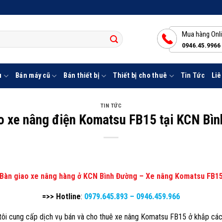
Mua hàng Onl
0946.45.9966
u
Bán máy cũ
Bán thiết bị
Thiết bị cho thuê
Tin Tức
Liê
TIN TỨC
o xe nâng điện Komatsu FB15 tại KCN Bì
Bàn giao xe nâng hàng ở KCN Bình Đường – Xe nâng Komatsu FB1
=>> Hotline
:
0979.645.893
–
0946.459.966
i cung cấp dịch vụ bán và cho thuê xe nâng Komatsu FB15 ở khắp các t