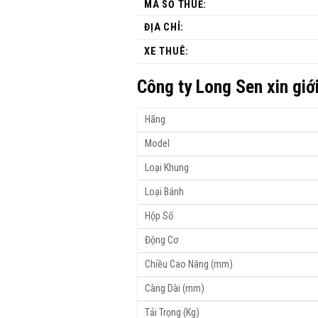
MÃ SỐ THUẾ:
ĐỊA CHỈ:
XE THUÊ:
Công ty Long Sen xin giớ
Hãng
Model
Loại Khung
Loại Bánh
Hộp Số
Động Cơ
Chiều Cao Nâng (mm)
Càng Dài (mm)
Tải Trọng (Kg)