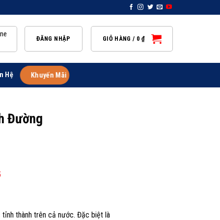
ine
ĐĂNG NHẬP
GIỎ HÀNG /
0
₫
n Hệ
Khuyến Mãi
nh Đường
5
ỉnh thành trên cả nước. Đặc biệt là