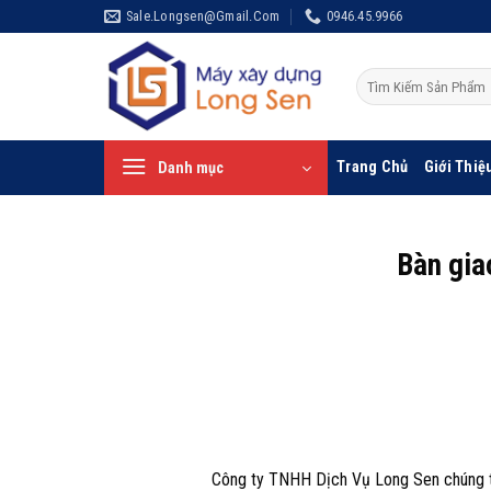
Bỏ
Sale.longsen@gmail.com
0946.45.9966
qua
nội
Tìm
dung
kiếm:
Trang Chủ
Giới Thiệ
Danh mục
Bàn gia
Công ty TNHH Dịch Vụ Long Sen chúng tô