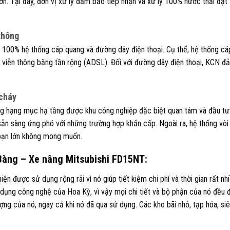
lớn. Tại đây, đơn vị xử lý đảm bảo tiếp nhận và xử lý 100% nước thải đạt 
thông
00% hệ thống cáp quang và đường dây điện thoại. Cụ thể, hệ thống cáp
g viễn thông băng tần rộng (ADSL). Đối với đường dây điện thoại, KCN 
 cháy
g hạng mục hạ tầng được khu công nghiệp đặc biệt quan tâm và đầu tư.
ẵn sàng ứng phó với những trường hợp khẩn cấp. Ngoài ra, hệ thống vò
oạn lớn không mong muốn.
Bàng – Xe nâng Mitsubishi FD15NT:
ện được sử dụng rộng rãi vì nó giúp tiết kiệm chi phí và thời gian rất n
dụng công nghệ của Hoa Kỳ, vì vậy mọi chi tiết và bộ phận của nó đều đ
g của nó, ngay cả khi nó đã qua sử dụng. Các kho bãi nhỏ, tạp hóa, siêu 