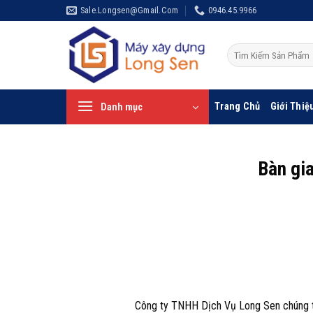
Bỏ
Sale.longsen@gmail.com
0946.45.9966
qua
nội
Tìm
dung
kiếm:
Trang Chủ
Giới Thiệ
Danh mục
Bàn gi
Công ty TNHH Dịch Vụ Long Sen chúng tô