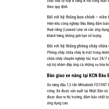
chất thải từ loại B sang A với công suất 
theo quy định.
Đối với hệ thống bưu chính – viễn 
Hiện khu công nghiệp Bàu Bàng đảm bảo 1
thuê riêng (Leased Line và các ứng dụn
khách hàng, không giới hạn số lượng.
Đối với hệ thống phòng cháy chữa
Phòng cháy chữa cháy là một trong nhữn
chữa cháy chuyên nghiệp túc trực 24/7 s
nội bộ nhằm đáp ứng cả những vụ hỏa h
Bàn giao xe nâng tại KCN Bàu 
Xe nâng dầu 1,5 tấn Mitsubishi FD15NT hi
công. Xe được sản xuất tại Nhật Bản sử 
được đưa ra thị trường, đảm bảo chất lượn
ứng dụng cao.