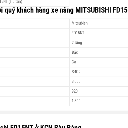
5NT (1,5 tấn)
 tới quý khách hàng xe nâng MITSUBISHI FD1
Mitsubishi
FD15NT
2 tầng
Đặc
Cơ
S4Q2
3,000
920
1,500
ishi FD15NT ở KCN Bàu Bàng