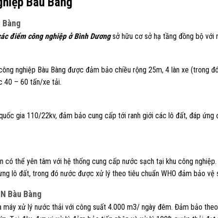
ghiệp Bàu Bàng
u Bàng
các điểm công nghiệp ở Bình Dương
sở hữu cơ sở hạ tầng đồng bộ với n
 công nghiệp Bàu Bàng được đảm bảo chiều rộng 25m, 4 làn xe (trong đ
c 40 – 60 tấn/xe tải.
quốc gia 110/22kv, đảm bảo cung cấp tới ranh giới các lô đất, đáp ứn
àn có thể yên tâm với hệ thống cung cấp nước sạch tại khu công nghiệp
từng lô đất, trong đó nước được xử lý theo tiêu chuẩn WHO đảm bảo vệ s
KCN Bàu Bàng
à máy xử lý nước thải với công suất 4.000 m3/ ngày đêm. Đảm bảo theo