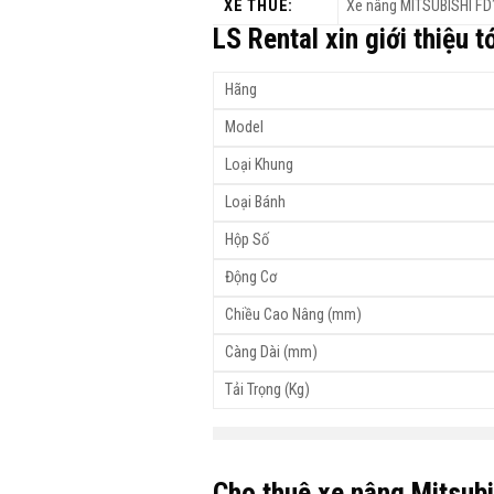
XE THUÊ:
Xe nâng MITSUBISHI FD1
LS Rental xin giới thiệu
Hãng
Model
Loại Khung
Loại Bánh
Hộp Số
Động Cơ
Chiều Cao Nâng (mm)
Càng Dài (mm)
Tải Trọng (Kg)
Cho thuê xe nâng Mitsub