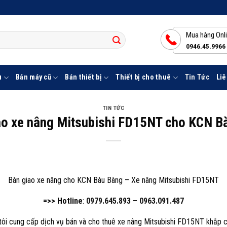
Mua hàng Onl
0946.45.9966
u
Bán máy cũ
Bán thiết bị
Thiết bị cho thuê
Tin Tức
Liê
TIN TỨC
ao xe nâng Mitsubishi FD15NT cho KCN B
Bàn giao xe nâng cho KCN Bàu Bàng – Xe nâng Mitsubishi FD15NT
=>> Hotline
:
0979.645.893
–
0963.091.487
i cung cấp dịch vụ bán và cho thuê xe nâng Mitsubishi FD15NT khắp các