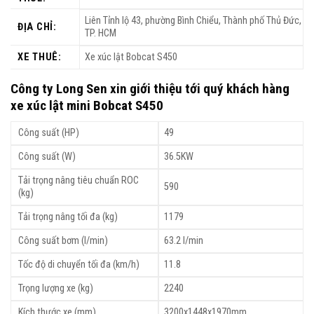
Liên Tỉnh lộ 43, phường Bình Chiểu, Thành phố Thủ Đức,
ĐỊA CHỈ:
TP. HCM
XE THUÊ:
Xe xúc lật Bobcat S450
Công ty Long Sen xin giới thiệu tới quý khách hàng
xe xúc lật mini Bobcat S450
Công suất (HP)
49
Công suất (W)
36.5KW
Tải trọng nâng tiêu chuẩn ROC
590
(kg)
Tải trọng nâng tối đa (kg)
1179
Công suất bơm (l/min)
63.2 l/min
Tốc độ di chuyển tối đa (km/h)
11.8
Trọng lượng xe (kg)
2240
Kích thước xe (mm)
3200x1448x1970mm