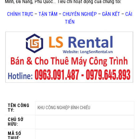
Minh, Đà Nẵng, Phú Quốc… Tiêu chí hoạt động của chúng tôi:
CHÍNH TRỰC
–
TẬN TÂM
–
CHUYÊN NGHIỆP
–
GẮN KẾT
–
CẢI
TIẾN
TÊN CÔNG
KHU CÔNG NGHIỆP BÌNH CHIỂU
TY:
CHỦ SỞ
HỮU:
MÃ SỐ
THUẾ: