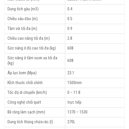
Dung tích gàu (m3)
0.4
Chiều sâu đào (m)
0.5
Tầm với tối đa (m)
0.9
Chiều cao nâng tối đa (m)
2.8
Sức nâng ở độ cao tối đa (kg)
608
Sức nâng ở tầm vươn xa tối đa
608
(kg)
Áp lực bơm (Mpa)
23.1
KÍch thước chổi chính
1500mm
Tốc độ di chuyển (km/h)
0 – 11.8
Công nghệ chổi quét
trực tiếp
Bề rộng làm sạch (mm)
1370 – 1530
Dung tích thùng chứa rác (l)
270L