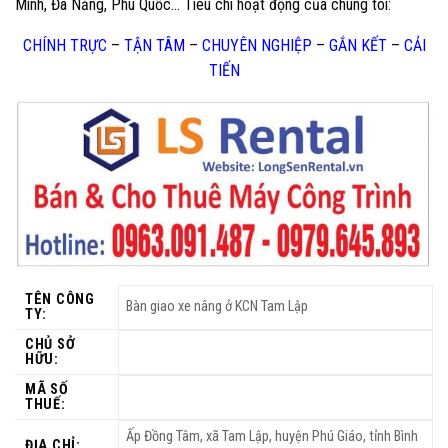
Minh, Đà Nẵng, Phú Quốc… Tiêu chí hoạt động của chúng tôi:
CHÍNH TRỰC
–
TẬN TÂM
–
CHUYÊN NGHIỆP
–
GẮN KẾT
–
CẢI
TIẾN
TÊN CÔNG
Bàn giao xe nâng ở KCN Tam Lập
TY:
CHỦ SỞ
HỮU:
MÃ SỐ
THUẾ:
Ấp Đồng Tâm, xã Tam Lập, huyện Phú Giáo, tỉnh Bình
ĐỊA CHỈ: