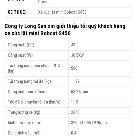
Dương
XE THUÊ:
Xe xúc lật mini Bobcat S450
Công ty Long Sen xin giới thiệu tới quý khách hàng
xe xúc lật mini Bobcat S450
Công suất (HP)
49
Công suất (W)
36.5KW
Tải trọng nâng tiêu chuẩn ROC
590
(kg)
Tải trọng nâng tối đa (kg)
1179
Công suất bơm (l/min)
63.2 l/min
Tốc độ di chuyển tối đa (km/h)
11.8
Trọng lượng xe (kg)
2240
Kích thước xe (mm)
3200x1448x1970mm
Dung tích gàu (m3)
0.4