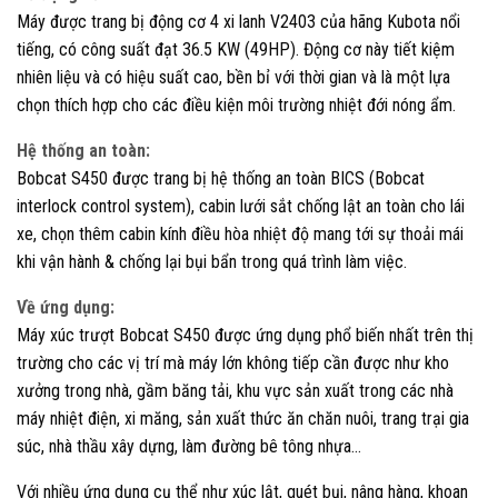
Máy được trang bị động cơ 4 xi lanh V2403 của hãng Kubota nổi
tiếng, có công suất đạt 36.5 KW (49HP). Động cơ này tiết kiệm
nhiên liệu và có hiệu suất cao, bền bỉ với thời gian và là một lựa
chọn thích hợp cho các điều kiện môi trường nhiệt đới nóng ẩm.
Hệ thống an toàn:
Bobcat S450 được trang bị hệ thống an toàn BICS (Bobcat
interlock control system), cabin lưới sắt chống lật an toàn cho lái
xe, chọn thêm cabin kính điều hòa nhiệt độ mang tới sự thoải mái
khi vận hành & chống lại bụi bẩn trong quá trình làm việc.
Về ứng dụng:
Máy xúc trượt Bobcat S450 được ứng dụng phổ biến nhất trên thị
trường cho các vị trí mà máy lớn không tiếp cần được như kho
xưởng trong nhà, gầm băng tải, khu vực sản xuất trong các nhà
máy nhiệt điện, xi măng, sản xuất thức ăn chăn nuôi, trang trại gia
súc, nhà thầu xây dựng, làm đường bê tông nhựa…
Với nhiều ứng dụng cụ thể như xúc lật, quét bụi, nâng hàng, khoan