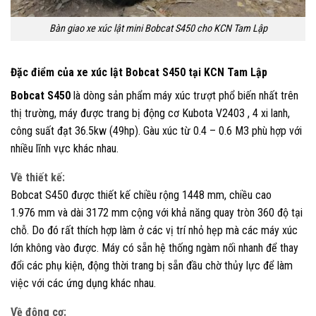
Bàn giao xe xúc lật mini Bobcat S450 cho KCN Tam Lập
Đặc điểm của xe xúc lật Bobcat S450 tại KCN Tam Lập
Bobcat S450
là dòng sản phẩm máy xúc trượt phổ biến nhất trên
thị trường, máy được trang bị động cơ Kubota V2403 , 4 xi lanh,
công suất đạt 36.5kw (49hp). Gàu xúc từ 0.4 – 0.6 M3 phù hợp với
nhiều lĩnh vực khác nhau.
Về thiết kế:
Bobcat S450 được thiết kế chiều rộng 1448 mm, chiều cao
1.976 mm và dài 3172 mm cộng với khả năng quay tròn 360 độ tại
chỗ. Do đó rất thích hợp làm ở các vị trí nhỏ hẹp mà các máy xúc
lớn không vào được. Máy có sẵn hệ thống ngàm nối nhanh để thay
đổi các phụ kiện, động thời trang bị sẵn đầu chờ thủy lực để làm
việc với các ứng dụng khác nhau.
Về động cơ: