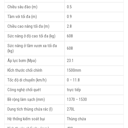
Chiều sâu đào (m)
0.5
Tầm với tối đa (m)
0.9
Chiều cao nâng tối đa (m)
2.8
Sức nâng ở độ cao tối đa (kg)
608
Sức nâng ở tầm vươn xa tối đa
608
(kg)
Áp lực bơm (Mpa)
23.1
KÍch thước chổi chính
1500mm
Tốc độ di chuyển (km/h)
0 – 11.8
Công nghệ chổi quét
trực tiếp
Bề rộng làm sạch (mm)
1370 – 1530
Dung tích thùng chứa rác (l)
270L
Hệ thống kiểm soát bụi
Thùng chứa