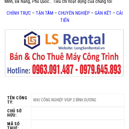
Minh, Đà Nẵng, Phú Quốc… Tiêu chí hoạt động của chúng tôi:
CHÍNH TRỰC
–
TẬN TÂM
–
CHUYÊN NGHIỆP
–
GẮN KẾT
–
CẢI
TIẾN
TÊN CÔNG
KHU CÔNG NGHIỆP VSIP 2 BÌNH DƯƠNG
TY:
CHỦ SỞ
HỮU:
MÃ SỐ
THUẾ: