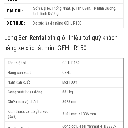
Số 8 Đại lộ, Thống Nhất, p, Tân Uyên, TP Bình Dương,
ĐỊA CHỈ:
tỉnh Bình Dương
XE THUÊ:
Xe xúc lật đa năng GEHL R150
Long Sen Rental xin giới thiệu tới quý khách
hàng xe xúc lật mini GEHL R150
Tên thiết bị
GEHL R150
Hãng sản xuất
GEHL
Năm sản xuất
Mới 100%
Công suất hoạt động
681 kg
Chiều cao vận hành
3023 mm
Kích thước xe có gầu xúc
3101 mm x 1336 mm
(DxR)
Động cơ Diesel Yanmar 4TNV88C-