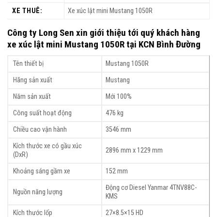
XE THUÊ:
Xe xúc lật mini Mustang 1050R
Công ty Long Sen xin giới thiệu tới quý khách hàng
xe xúc lật mini Mustang 1050R tại KCN Bình Đường
Tên thiết bị
Mustang 1050R
Hãng sản xuất
Mustang
Năm sản xuất
Mới 100%
Công suất hoạt động
476 kg
Chiều cao vận hành
3546 mm
Kích thước xe có gầu xúc
2896 mm x 1229 mm
(DxR)
Khoảng sáng gầm xe
152 mm
Động cơ Diesel Yanmar 4TNV88C-
Nguồn năng lượng
KMS
Kích thước lốp
27×8.5×15 HD