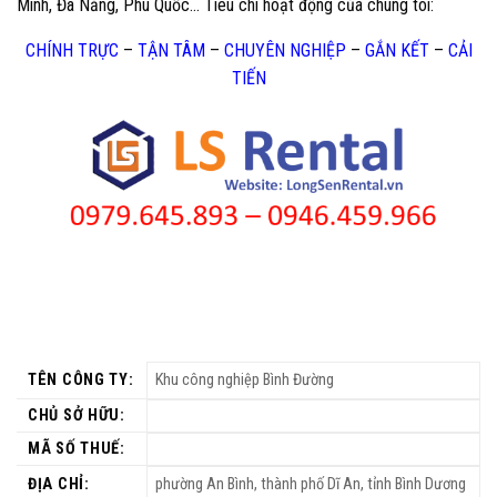
Minh, Đà Nẵng, Phú Quốc… Tiêu chí hoạt động của chúng tôi:
CHÍNH TRỰC
–
TẬN TÂM
–
CHUYÊN NGHIỆP
–
GẮN KẾT
–
CẢI
TIẾN
TÊN CÔNG TY:
Khu công nghiệp Bình Đường
CHỦ SỞ HỮU:
MÃ SỐ THUẾ:
ĐỊA CHỈ:
phường An Bình, thành phố Dĩ An, tỉnh Bình Dương