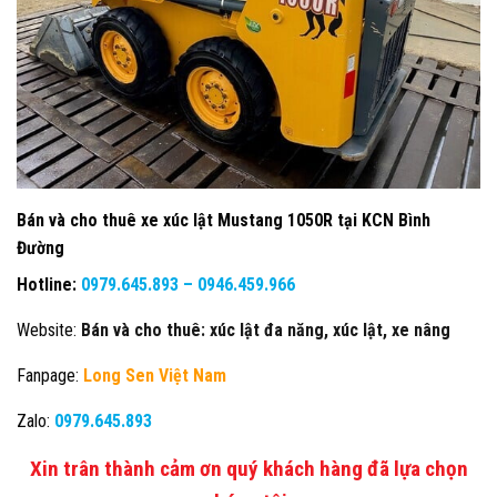
Bán và cho thuê xe xúc lật Mustang 1050R tại KCN Bình
Đường
Hotline:
0979.645.893 – 0946.459.966
Website:
Bán và cho thuê: xúc lật đa năng, xúc lật, xe nâng
Fanpage:
Long Sen Việt Nam
Zalo:
0979.645.893
Xin trân thành cảm ơn quý khách hàng đã lựa chọn