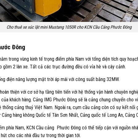
Cho thuê xe xúc lật mini Mustang 1050R cho KCN Cầu Cảng Phước Đông
hước Đông
 trong vùng kinh tế trọng điểm phía Nam với tổng diện tích quy hoạch l
o gồm 2 làn xe. Tất cả các trục đường đều có vỉa hè và cây cảnh.
ống điện năng lượng mặt trời áp mái với công suất bằng 32MW.
oàn thiện với cơ sở hạ tầng tiên tiến với hệ thống vận hành chuyên ngh
ầu của khách hàng. Cảng IMG Phước Đông sẽ là cảng chung chuyển cho vù
 thống cảng thuỷ Việt Nam. Ngoài ra, cụm cầu cảng còn có sự kết nối g
 Cảng hàng không Quốc tế Tân Sơn Nhất, Cảng quốc tế Long An, Cảng Cá
ng điểm phía Nam, KCN Cầu cảng Phước Đông có thể tiếp cận với nguồn nh
 hút cho các nhà đầu tư trong thời gian tới.