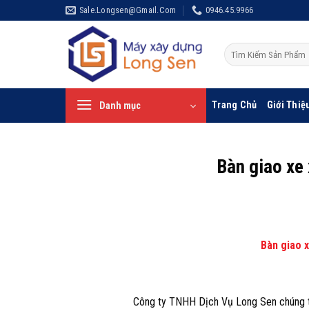
Bỏ
Sale.longsen@gmail.com
0946.45.9966
qua
nội
Tìm
dung
kiếm:
Trang Chủ
Giới Thiệ
Danh mục
Bàn giao xe
Bàn giao 
Công ty TNHH Dịch Vụ Long Sen chúng tô