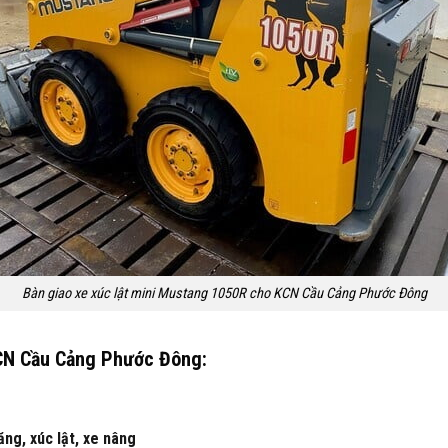
Bàn giao xe xúc lật mini Mustang 1050R cho KCN Cầu Cảng Phước Đông
 KCN Cầu Cảng Phước Đông
:
ăng, xúc lật, xe nâng