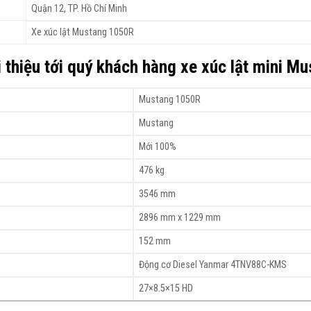
Quận 12, TP. Hồ Chí Minh
Xe xúc lật Mustang 1050R
i thiệu tới quý khách hàng xe xúc lật mini 
Mustang 1050R
Mustang
Mới 100%
476 kg
3546 mm
2896 mm x 1229 mm
152 mm
Động cơ Diesel Yanmar 4TNV88C-KMS
27×8.5×15 HD