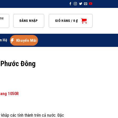
ine
ĐĂNG NHẬP
GIỎ HÀNG /
0
₫
n Hệ
Khuyến Mãi
g Phước Đông
tang 1050R
 khắp các tỉnh thành trên cả nước. Đặc