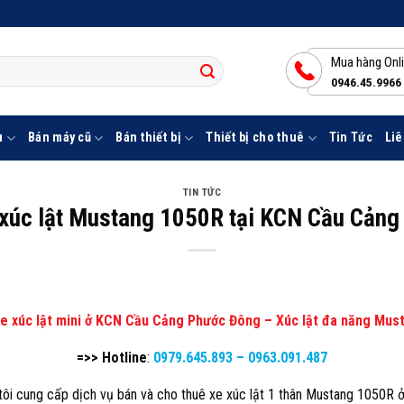
Mua hàng Onl
0946.45.9966
u
Bán máy cũ
Bán thiết bị
Thiết bị cho thuê
Tin Tức
Liê
TIN TỨC
 xúc lật Mustang 1050R tại KCN Cầu Cản
xe xúc lật mini ở KCN Cầu Cảng Phước Đông – Xúc lật đa năng Mus
=>> Hotline
:
0979.645.893
–
0963.091.487
i cung cấp dịch vụ bán và cho thuê xe xúc lật 1 thân Mustang 1050R ở