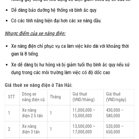
Dễ dàng bảo dưỡng hệ thống và bình ắc quy.
Có các tính năng hiện đại hơn các xe nâng dầu.
Nhược điểm của xe nâng điện:
Xe nâng điện chỉ phục vụ ca làm việc kéo dài với khoảng thời
gian là 8 tiếng.
Xe dễ dàng bị hư hỏng và bị giảm tuổi thọ bình ắc quy nếu sử
dụng trong các môi trường làm việc có độ dốc cao
Giá thuê xe nâng điện ở Tân Hải:
Dòng xe
Giá thuê
Giá thuê
STT
Tháng
nâng điện cũ
(VND/tháng)
(VND/ngày)
Xe nâng
11,000,000 –
430,000 –
1
1
điện 2.5 tấn
15,000,000
580,000
Xe nâng
13,500,000 –
520,000 –
2
1
điện 3 tấn
17,000,000
650,000