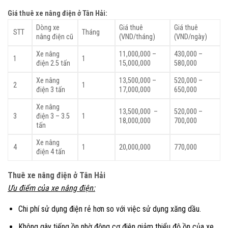
Giá thuê xe nâng điện ở Tân Hải:
Dòng xe
Giá thuê
Giá thuê
STT
Tháng
nâng điện cũ
(VND/tháng)
(VND/ngày)
Xe nâng
11,000,000 –
430,000 –
1
1
điện 2.5 tấn
15,000,000
580,000
Xe nâng
13,500,000 –
520,000 –
2
1
điện 3 tấn
17,000,000
650,000
Xe nâng
13,500,000 –
520,000 –
3
điện 3 – 3.5
1
18,000,000
700,000
tấn
Xe nâng
4
1
20,000,000
770,000
điện 4 tấn
Thuê xe nâng điện ở Tân Hải
Ưu điểm của xe nâng
điện:
Chi phí sử dụng điện rẻ hơn so với việc sử dụng xăng dầu.
Không gây tiếng ồn nhờ động cơ điện giảm thiểu độ ồn của xe.