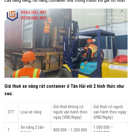
cầu nâng hàng, rút hàng container như mong muốn với giá tốt nhất.
Giá thuê xe nâng rút container ở Tân Hải với 2 hình thức như
sau:
Giá thuê không có
Giá thuê có người
STT
Loại xe nâng
người vận hành theo
vận hành theo ngày
ngày (VND/Ngày)
(VND/Ngày)
Xe nâng 2 tấn-
1.500.000 –
1
800.000 – 1.200.000