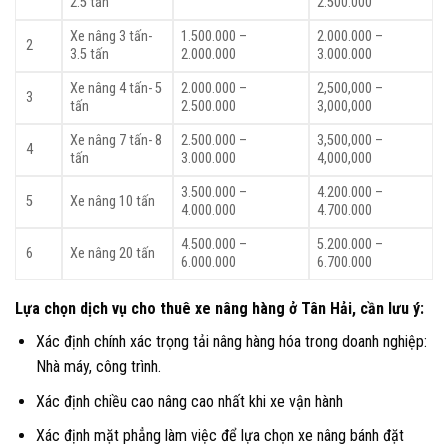
2.5 tấn
2.500.000
Xe nâng 3 tấn-
1.500.000 –
2.000.000 –
2
3.5 tấn
2.000.000
3.000.000
Xe nâng 4 tấn- 5
2.000.000 –
2,500,000 –
3
tấn
2.500.000
3,000,000
Xe nâng 7 tấn- 8
2.500.000 –
3,500,000 –
4
tấn
3.000.000
4,000,000
3.500.000 –
4.200.000 –
5
Xe nâng 10 tấn
4.000.000
4.700.000
4.500.000 –
5.200.000 –
6
Xe nâng 20 tấn
6.000.000
6.700.000
Lựa chọn dịch vụ cho thuê xe nâng hàng ở Tân Hải, cần lưu ý:
Xác định chính xác trọng tải nâng hàng hóa trong doanh nghiệp:
Nhà máy, công trình.
Xác định chiều cao nâng cao nhất khi xe vận hành
Xác định mặt phẳng làm việc để lựa chọn xe nâng bánh đặt