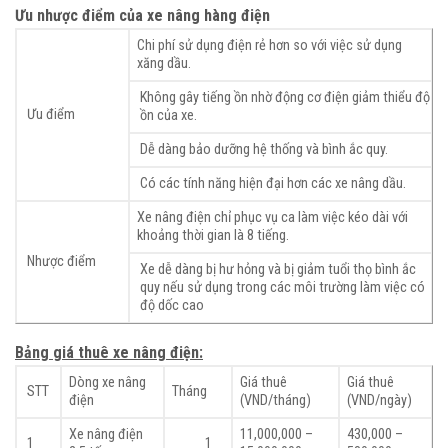
Ưu nhược điểm của xe nâng hàng điện
Chi phí sử dụng điện rẻ hơn so với việc sử dụng
xăng dầu.
Không gây tiếng ồn nhờ động cơ điện giảm thiểu độ
Ưu điểm
ồn của xe.
Dễ dàng bảo dưỡng hệ thống và bình ắc quy.
Có các tính năng hiện đại hơn các xe nâng dầu.
Xe nâng điện chỉ phục vụ ca làm việc kéo dài với
khoảng thời gian là 8 tiếng.
Nhược điểm
Xe dễ dàng bị hư hỏng và bị giảm tuổi thọ bình ắc
quy nếu sử dụng trong các môi trường làm việc có
độ dốc cao
Bảng giá thuê xe nâng điện:
Dòng xe nâng
Giá thuê
Giá thuê
STT
Tháng
điện
(VND/tháng)
(VND/ngày)
Xe nâng điện
11,000,000 –
430,000 –
1
1