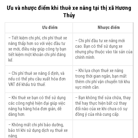
Ưu và nhược điểm khi th
uê xe nâng tại thị xã Hương
Thủy
Ưu điểm
Nhược điểm
– Tiết kiệm chi phí, chi phí thuê xe
– Chi phí đầu tư xe nâng mới
nâng thấp hơn so với việc đầu tư
cao. Bạn có thể sử dụng xe
xe mới, điều này giúp công ty bạn
nhưng phụ thuộc vào tài sản của
tiết kiệm một khoản chi phí đáng
chính mình.
kể.
– Khi lựa chọn thuê xe nâng
– Chi phí thuê xe nâng ổ định, và
trong thời gian ngắn, bạn mất
nếu có thể yêu cầu xuất hóa đơn
thêm chi phí vận chuyển tới khu
VAT để khấu trừ thuế.
vực mình cần.
– Khi thuê xe bạn có thể sử dụng
– Bạn không thể sửa chữa, thay
các công nghệ hiện đại giúp việc
thế hay thực hiện bất cứ thay
nâng hạ hàng hóa đơn giản, dễ
đổi nào của xe khi chưa có sự
dàng hơn.
đồng ý của nhà cung cấp.
– Không mất chi phí bảo dưỡng,
bảo trì khi sử dụng dịch vụ thuê xe
nâng.