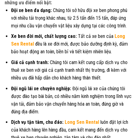
những ưu điểm nổi bật:
Đội xe ben đa dạng:
Chúng tôi sở hữu đội xe ben phong phú
với nhiều tải trọng khác nhau, từ 2.5 tấn đến 15 tấn, đáp ứng
mọi nhu cầu vận chuyển vật liệu xây dựng tại các công trình.
Xe ben đời mới, chất lượng cao:
Tất cả xe ben của
Long
Sen Rental
đều là xe đời mới, được bảo dưỡng định kỳ, đảm
bảo hoạt động an toàn, bền bỉ và tiết kiệm nhiên liệu.
Giá cả cạnh tranh:
Chúng tôi cam kết cung cấp dịch vụ cho
thuê xe ben với giá cả cạnh tranh nhất thị trường, đi kèm với
nhiều ưu đãi hấp dẫn cho khách hàng thân thiết.
Đội ngũ lái xe chuyên nghiệp:
Đội ngũ lái xe của chúng tôi
được đào tạo bài bản, có nhiều năm kinh nghiệm trong lĩnh vực
vận tải, đảm bảo vận chuyển hàng hóa an toàn, đúng giờ và
đúng địa điểm.
Dịch vụ tận tâm, chu đáo:
Long Sen Rental
luôn đặt lợi ích
của khách hàng lên hàng đầu, cam kết mang đến dịch vụ cho
thuê xe ben chuyên nghiệp, tận tâm và chu đáo nhất.