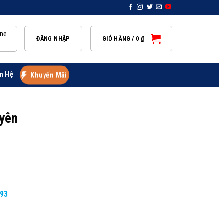
ine
ĐĂNG NHẬP
GIỎ HÀNG /
0
₫
n Hệ
Khuyến Mãi
uyên
893