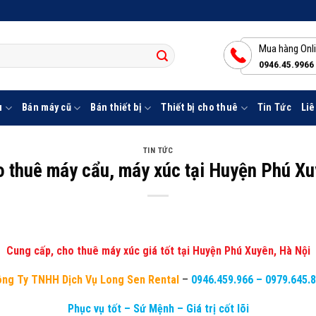
Mua hàng Onl
0946.45.9966
u
Bán máy cũ
Bán thiết bị
Thiết bị cho thuê
Tin Tức
Liê
TIN TỨC
 thuê máy cẩu, máy xúc tại Huyện Phú X
Cung cấp, cho thuê máy xúc giá tốt tại Huyện Phú Xuyên, Hà Nội
ng Ty TNHH Dịch Vụ Long Sen Rental
–
0946.459.966
–
0979.645.
Phục vụ tốt – Sứ Mệnh – Giá trị cốt lõi