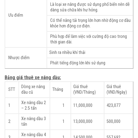
Là loại xe nâng được sử dụng phổ biến nên dễ
dàng sửa chữa khi hư hỏng.
Ưu điểm
Có thể nâng tải trọng lớn hơn nhờ động cơ dầu
khỏe hơn động cơ điện.
Phù hợp để làm việc với cường độ cao trong
thời gian dài.
Sinh ra nhiều khí thải
Nhược điểm
Phát tiếng động lớn khi sử dụng
Bảng giá thuê xe nâng dầu:
Dòng xe nâng
Giá thuê
Giá thuê
STT
Tháng
dầu cũ
(VND/Tháng)
(VND/Ngày)
Xe nâng dầu 2
1
1
11,000,000
423,077
– 2.5 tấn
Xe nâng dầu 3
2
1
13,000,000
500,000
tấn
Xe nâng dầu 4
3
1
14,500,000
557,692