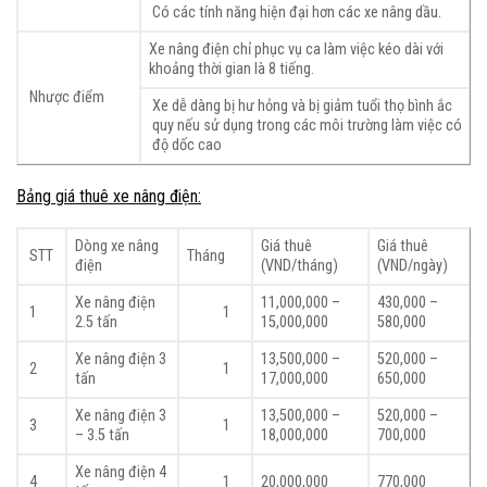
Có các tính năng hiện đại hơn các xe nâng dầu.
Xe nâng điện chỉ phục vụ ca làm việc kéo dài với
khoảng thời gian là 8 tiếng.
Nhược điểm
Xe dễ dàng bị hư hỏng và bị giảm tuổi thọ bình ắc
quy nếu sử dụng trong các môi trường làm việc có
độ dốc cao
Bảng giá thuê xe nâng điện:
Dòng xe nâng
Giá thuê
Giá thuê
STT
Tháng
điện
(VND/tháng)
(VND/ngày)
Xe nâng điện
11,000,000 –
430,000 –
1
1
2.5 tấn
15,000,000
580,000
Xe nâng điện 3
13,500,000 –
520,000 –
2
1
tấn
17,000,000
650,000
Xe nâng điện 3
13,500,000 –
520,000 –
3
1
– 3.5 tấn
18,000,000
700,000
Xe nâng điện 4
4
1
20,000,000
770,000