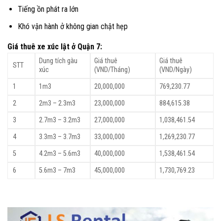
Tiếng ồn phát ra lớn
Khó vận hành ở không gian chật hẹp
Giá thuê xe xúc lật ở Quận 7:
Dung tích gàu
Giá thuê
Giá thuê
STT
xúc
(VND/Tháng)
(VND/Ngày)
1
1m3
20,000,000
769,230.77
2
2m3 – 2.3m3
23,000,000
884,615.38
3
2.7m3 – 3.2m3
27,000,000
1,038,461.54
4
3.3m3 – 3.7m3
33,000,000
1,269,230.77
5
4.2m3 – 5.6m3
40,000,000
1,538,461.54
6
5.6m3 – 7m3
45,000,000
1,730,769.23