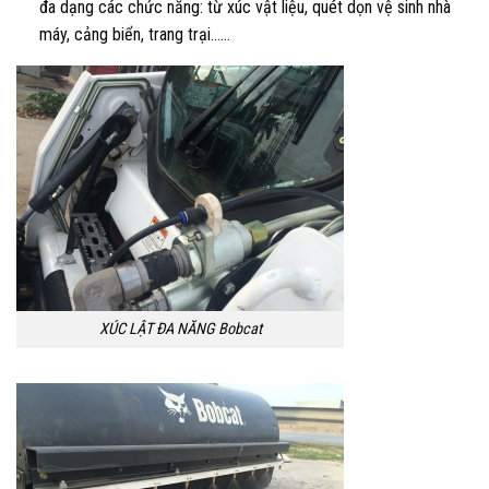
đa dạng các chức năng: từ xúc vật liệu, quét dọn vệ sinh nhà
máy, cảng biển, trang trại……
XÚC LẬT ĐA NĂNG Bobcat