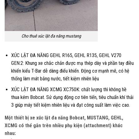
Cho thuê xúc lật đa năng mustang
XÚC LẬT ĐA NĂNG GEHL R165, GEHL R135, GEHL V270
GEN:2: Khung xe chắc chắn được mạ thép dày và phần tay điều
khiển kiểu T-Bar dễ dàng điểu khiển. Động cơ mạnh mẽ, có hệ
thống làm mát bằng nước, tiết kiệm nhiên liệu
XÚC LẬT ĐA NĂNG XCMG XC750K: chất lượng thì không hề
thua kém Bobcat. Sử dụng động cơ tiên tiến, tiêu chuẩn khí thải
3 giúp máy tiết kiệm nhiên liệu và đạt công suất làm việc cao.
Một thiết bị xe xúc lật đa năng Bobcat, MUSTANG, GEHL,
XCMG có thể gắn trên nhiều phụ kiện (attachment) khác
nhau: