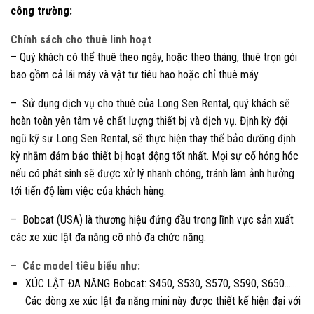
công trường:
Chính sách cho thuê linh hoạt
– Quý khách có thể thuê theo ngày, hoặc theo tháng, thuê trọn gói
bao gồm cả lái máy và vật tư tiêu hao hoặc chỉ thuê máy.
– Sử dụng dịch vụ cho thuê của
Long Sen Rental,
quý khách sẽ
hoàn toàn yên tâm vê chất lượng thiết bị và dịch vụ. Định kỳ đội
ngũ kỹ sư
Long Sen Rental
, sẽ thực hiện thay thế bảo dưỡng định
kỳ nhằm đảm bảo thiết bị hoạt động tốt nhất. Mọi sự cố hỏng hóc
nếu có phát sinh sẽ được xử lý nhanh chóng, tránh làm ảnh hưởng
tới tiến độ làm việc của khách hàng.
– Bobcat (USA) là thương hiệu đứng đầu trong lĩnh vực sản xuất
các xe xúc lật đa năng cỡ nhỏ đa chức năng.
– Các model tiêu biểu như:
XÚC LẬT ĐA NĂNG Bobcat: S450, S530, S570, S590, S650……
Các dòng xe xúc lật đa năng mini này được thiết kế hiện đại với