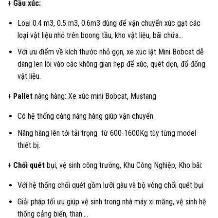
+
Gầu xúc:
Loại 0.4 m3, 0.5 m3, 0.6m3 dùng để vận chuyển xúc gạt các
loại vật liệu nhỏ trên boong tầu, kho vật liệu, bãi chứa…
Với ưu điểm về kích thước nhỏ gọn, xe xúc lật Mini Bobcat dễ
dàng len lõi vào các không gian hẹp để xúc, quét dọn, đổ đống
vật liệu.
+
Pallet
nâng hàng: Xe xúc mini Bobcat, Mustang
Có hệ thống càng nâng hàng giúp vận chuyển
Nâng hàng lên tới tải trọng từ 600-1600Kg tùy từng model
thiết bị.
+
Chổi quét
bụi, vệ sinh công trường, Khu Công Nghiệp, Kho bãi:
Với hệ thống chổi quét gồm lưỡi gàu và bộ vòng chổi quét bụi
Giải pháp tối ưu giúp vệ sinh trong nhà máy xi măng, vệ sinh hệ
thống cảng biển, than….