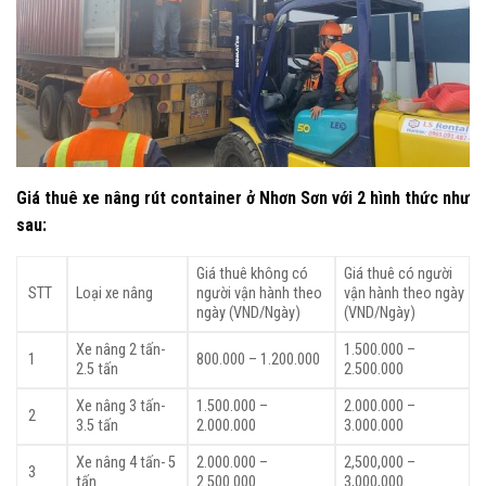
Giá thuê xe nâng rút container ở Nhơn Sơn với 2 hình thức như
sau:
Giá thuê không có
Giá thuê có người
STT
Loại xe nâng
người vận hành theo
vận hành theo ngày
ngày (VND/Ngày)
(VND/Ngày)
Xe nâng 2 tấn-
1.500.000 –
1
800.000 – 1.200.000
2.5 tấn
2.500.000
Xe nâng 3 tấn-
1.500.000 –
2.000.000 –
2
3.5 tấn
2.000.000
3.000.000
Xe nâng 4 tấn- 5
2.000.000 –
2,500,000 –
3
tấn
2.500.000
3,000,000