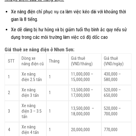
Xe nâng điện chỉ phục vụ ca làm việc kéo dài với khoảng thời
gian là 8 tiếng.
Xe dễ dàng bị hư hỏng và bị giảm tuổi thọ bình ắc quy nếu sử
dụng trong các môi trường làm việc có độ dốc cao
Giá thuê xe nâng điện ở Nhơn Sơn:
Dòng xe
Giá thuê
Giá thuê
STT
Tháng
nâng điện cũ
(VND/tháng)
(VND/ngày)
Xe nâng
11,000,000 –
430,000 –
1
1
điện 2.5 tấn
15,000,000
580,000
Xe nâng
13,500,000 –
520,000 –
2
1
điện 3 tấn
17,000,000
650,000
Xe nâng
13,500,000 –
520,000 –
3
điện 3 – 3.5
1
18,000,000
700,000
tấn
Xe nâng
4
1
20,000,000
770,000
điện 4 tấn