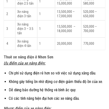
1
1
điện 2.5 tấn
15,000,000
580,000
Xe nâng
13,500,000 –
520,000 –
2
1
điện 3 tấn
17,000,000
650,000
Xe nâng
13,500,000 –
520,000 –
3
điện 3 – 3.5
1
18,000,000
700,000
tấn
Xe nâng
4
1
20,000,000
770,000
điện 4 tấn
Thuê xe nâng điện ở Nhơn Sơn
Ưu điểm của xe nâng
điện:
Chi phí sử dụng điện rẻ hơn so với việc sử dụng xăng dầu.
Không gây tiếng ồn nhờ động cơ điện giảm thiểu độ ồn của xe.
Dễ dàng bảo dưỡng hệ thống và bình ắc quy.
Có các tính năng hiện đại hơn các xe nâng dầu.
Nhược điểm của xe nâng điện: