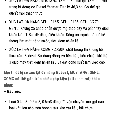
XÚC LẬT ĐA NĂNG MUSTANG 1350R: Xe xúc lật 1350R được
trang bị động cơ Diesel Yanmar Tier IV 46,3 hp. Có thể giải
quyết mọi thách thức.
XÚC LẬT ĐA NĂNG GEHL R165, GEHL R135, GEHL V270
GEN:2: Khung xe chắc chắn được mạ thép dày và phần tay điều
khiển kiểu T-Bar dễ dàng điểu khiển. Động cơ mạnh mẽ, có hệ
thống làm mát bằng nước, tiết kiệm nhiên liệu
XÚC LẬT ĐA NĂNG XCMG XC750K: chất lượng thì không hề
thua kém Bobcat. Sử dụng động cơ tiên tiến, tiêu chuẩn khí thải
3 giúp máy tiết kiệm nhiên liệu và đạt công suất làm việc cao.
Mọi thiết bị xe xúc lật đa năng Bobcat, MUSTANG, GEHL,
XCMG có thể gắn trên nhiều phụ kiện (attachment) khác
nhau:
+
Gầu xúc:
Loại 0.4 m3, 0.5 m3, 0.6m3 dùng để vận chuyển xúc gạt các
loại vật liệu nhỏ trên boong tầu, kho vật liệu, bãi chứa…