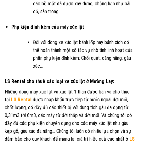
các bề mặt đã được xây dựng, chẳng hạn như bãi
cỏ, sân trong…
Phụ kiện đính kèm của máy xúc lật
Đối với dòng xe xúc lật bánh lốp hay bánh xích có
thể hoàn thành một số tác vụ nhờ tính linh hoạt của
phần phụ kiện đính kèm: Chổi quét, càng nâng, gàu
xúc…
LS Rental cho thuê các loại xe xúc lật ở Mường Lay:
Những dòng máy xúc lật và xúc lật 1 thân được bán và cho thuê
tại
LS Rental
được nhập khẩu trực tiếp từ nước ngoài đời mới,
chất lượng, có đầy đủ các thiết bị với dung tích gàu đa dạng từ
0,31m3 tới 6m3, các máy từ đời thấp và đời mới. Và chúng tôi có
đầy đủ các phụ kiện chuyên dụng cho các máy xúc lật như gàu
kẹp gỗ, gàu xúc đa năng… Chúng tôi luôn có nhiều lựa chọn và sự
đảm bảo cho quý khách để mang lại giá trị hiệu quả cao nhất ở
LS