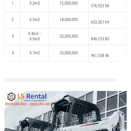
1
0.2m3
15,000,000
576,923.08
2
0.3m3
18,000,000
692,307.69
0.4m3 –
3
22,000,000
0.5m3
846,153.85
4
0.7m3
25,000,000
961,538.46