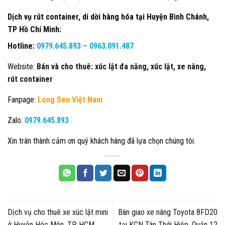
Dịch vụ rút container, di dời hàng hóa tại Huyện Bình Chánh,
TP Hồ Chí Minh
:
Hotline:
0979.645.893 –
0963.091.487
Website:
Bán và cho thuê: xúc lật đa năng, xúc lật, xe nâng,
rút container
Fanpage:
Long Sen Việt Nam
Zalo:
0979.645.893
Xin trân thành cảm ơn quý khách hàng đã lựa chọn chúng tôi.
Dịch vụ cho thuê xe xúc lật mini
Bàn giao xe nâng Toyota 8FD20
ở Huyện Hóc Môn, TP HCM
tại KCN Tân Thới Hiệp, Quận 12