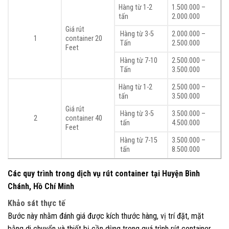
Hàng từ 1-2
1.500.000 –
tấn
2.000.000
Giá rút
Hàng từ 3-5
2.000.000 –
1
container 20
Tấn
2.500.000
Feet
Hàng từ 7-10
2.500.000 –
Tấn
3.500.000
Hàng từ 1-2
2.500.000 –
tấn
3.500.000
Giá rút
Hàng từ 3-5
3.500.000 –
2
container 40
tấn
4.500.000
Feet
Hàng từ 7-15
3.500.000 –
tấn
8.500.000
Các quy trình trong dịch vụ rút container tại Huyện Bình
Chánh, Hồ Chí Minh
Khảo sát thực tế
Bước này nhằm đánh giá được kích thước hàng, vị trí đặt, mặt
bằng di chuyển và thiết bị cần dùng trong quá trình rút container.