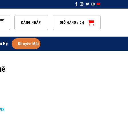
ine
ĐĂNG NHẬP
GIỎ HÀNG /
0
₫
n Hệ
Khuyến Mãi
hê
893