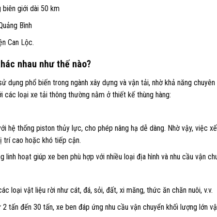
 biên giới dài 50 km
 Quảng Bình
ện Can Lộc.
 khác nhau như thế nào?
sử dụng phổ biến trong ngành xây dựng và vận tải, nhờ khả năng chuyên c
i các loại xe tải thông thường nằm ở thiết kế thùng hàng:
i hệ thống piston thủy lực, cho phép nâng hạ dễ dàng. Nhờ vậy, việc xế
ị trí cao hoặc khó tiếp cận.
 linh hoạt giúp xe ben phù hợp với nhiều loại địa hình và nhu cầu vận c
 loại vật liệu rời như cát, đá, sỏi, đất, xi măng, thức ăn chăn nuôi, v.v.
 2 tấn đến 30 tấn, xe ben đáp ứng nhu cầu vận chuyển khối lượng lớn vậ