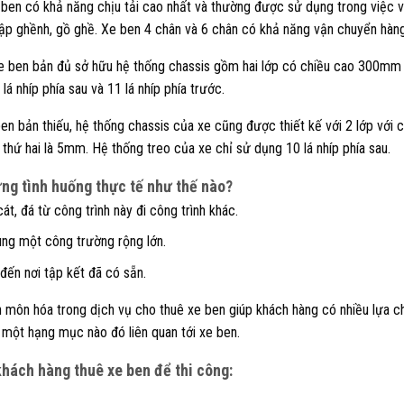
e ben có khả năng chịu tải cao nhất và thường được sử dụng trong việc v
 gập ghềnh, gồ ghề. Xe ben 4 chân và 6 chân có khả năng vận chuyển hàn
xe ben bản đủ sở hữu hệ thống chassis gồm hai lớp có chiều cao 300mm
lá nhíp phía sau và 11 lá nhíp phía trước.
en bản thiếu, hệ thống chassis của xe cũng được thiết kế với 2 lớp với
 thứ hai là 5mm. Hệ thống treo của xe chỉ sử dụng 10 lá nhíp phía sau.
ững tình huống thực tế như thế nào?
t, đá từ công trình này đi công trình khác.
cùng một công trường rộng lớn.
đến nơi tập kết đã có sẵn.
ên môn hóa trong dịch vụ cho thuê xe ben giúp khách hàng có nhiều lựa c
g một hạng mục nào đó liên quan tới xe ben.
khách hàng thuê xe ben để thi công: