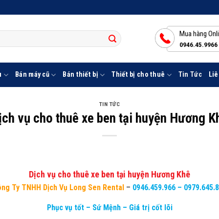
Mua hàng Onl
0946.45.9966
u
Bán máy cũ
Bán thiết bị
Thiết bị cho thuê
Tin Tức
Liê
TIN TỨC
ịch vụ cho thuê xe ben tại huyện Hương K
Dịch vụ cho thuê xe ben tại huyện Hương Khê
ng Ty TNHH Dịch Vụ Long Sen Rental
–
0946.459.966
–
0979.645.
Phục vụ tốt – Sứ Mệnh – Giá trị cốt lõi