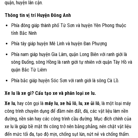
quận, huyện lân cận.
Thông tin vị trí Huyện Đông Anh
Phía đông giáp thành phố Từ Sơn và huyện Yên Phong thuộc
tỉnh Bắc Ninh
Phía tây giáp huyện Mê Linh và huyện Đan Phượng
Phía nam giáp huyện Gia Lâm, quận Long Biên với ranh giới là
sông Đuống, sông Hồng là ranh giới tự nhiên với quận Tây Hồ và
quận Bắc Từ Liêm
Phía bắc giáp huyện Sóc Sơn với ranh giới là sông Cà Lồ.
Xe lu là xe gì? Cấu tạo xe và phân loại xe lu.
Xe lu
, hay còn gọi là
máy lu
,
xe hủ lô
,
lu
,
xe ủi lô
, là một loại máy
công trình chuyên dụng để đầm nén đất, đá, các vật liệu làm nền
đường, nền sân hay các công trình cầu đường. Mục đích chính của
xe lu là giúp bề mặt thi công trở nên bằng phẳng, nén chặt vật liệu
đến mức tối đa, tạo độ mịn, chống sụt lún, nứt nẻ và chống thấm.