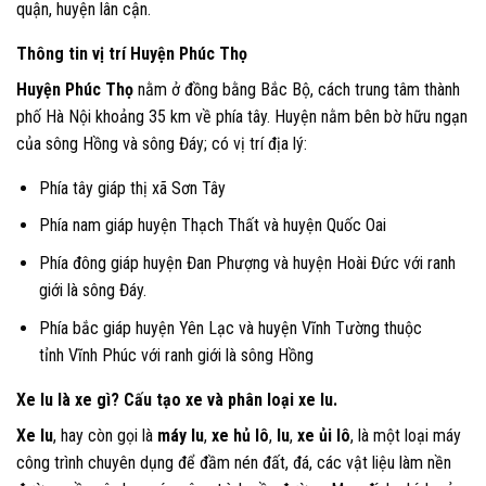
quận, huyện lân cận.
Thông tin vị trí Huyện Phúc Thọ
Huyện Phúc Thọ
nằm ở đồng bằng Bắc Bộ, cách trung tâm thành
phố Hà Nội khoảng 35 km về phía tây. Huyện nằm bên bờ hữu ngạn
của sông Hồng và sông Đáy; có vị trí địa lý:
Phía tây giáp thị xã Sơn Tây
Phía nam giáp huyện Thạch Thất và huyện Quốc Oai
Phía đông giáp huyện Đan Phượng và huyện Hoài Đức với ranh
giới là sông Đáy.
Phía bắc giáp huyện Yên Lạc và huyện Vĩnh Tường thuộc
tỉnh Vĩnh Phúc với ranh giới là sông Hồng
Xe lu là xe gì? Cấu tạo xe và phân loại xe lu.
Xe lu
, hay còn gọi là
máy lu
,
xe hủ lô
,
lu
,
xe ủi lô
, là một loại máy
công trình chuyên dụng để đầm nén đất, đá, các vật liệu làm nền