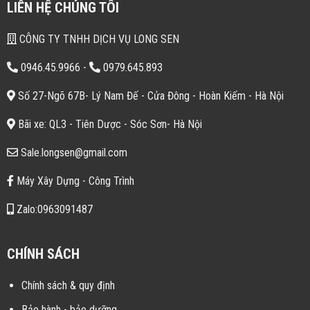
LIÊN HỆ CHÚNG TÔI
CÔNG TY TNHH DỊCH VỤ LONG SEN
0946.45.9966
-
0979.645.893
Số 27-Ngõ 67B- Lý Nam Đế - Cửa Đông - Hoàn Kiếm - Hà Nội
Bãi xe: QL3 - Tiên Dược - Sóc Sơn- Hà Nội
Sale.longsen@gmail.com
Máy Xây Dựng - Công Trình
Zalo:0963091487
CHÍNH SÁCH
Chính sách & quy định
Bảo hành - bảo dưỡng