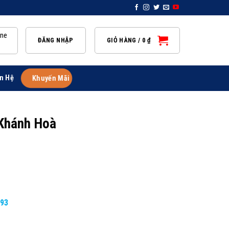
ine
ĐĂNG NHẬP
GIỎ HÀNG /
0
₫
n Hệ
Khuyến Mãi
 Khánh Hoà
893