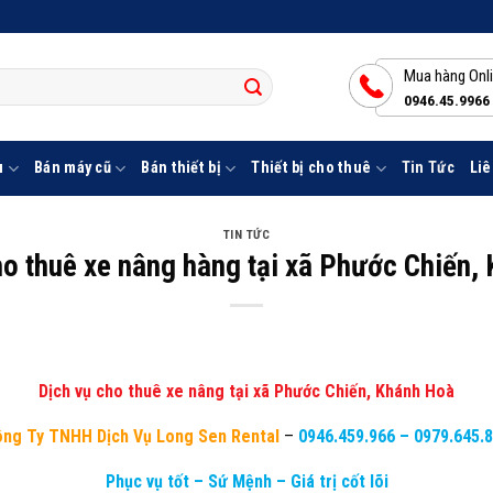
Mua hàng Onl
0946.45.9966
u
Bán máy cũ
Bán thiết bị
Thiết bị cho thuê
Tin Tức
Liê
TIN TỨC
ho thuê xe nâng hàng tại xã Phước Chiến,
Dịch vụ cho thuê xe nâng tại xã Phước Chiến, Khánh Hoà
ng Ty TNHH Dịch Vụ Long Sen Rental
–
0946.459.966
–
0979.645.
Phục vụ tốt – Sứ Mệnh – Giá trị cốt lõi