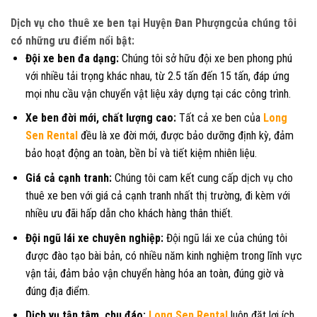
Dịch vụ cho thuê xe ben tại Huyện Đan Phượngcủa chúng tôi
có những ưu điểm nổi bật:
Đội xe ben đa dạng:
Chúng tôi sở hữu đội xe ben phong phú
với nhiều tải trọng khác nhau, từ 2.5 tấn đến 15 tấn, đáp ứng
mọi nhu cầu vận chuyển vật liệu xây dựng tại các công trình.
Xe ben đời mới, chất lượng cao:
Tất cả xe ben của
Long
Sen Rental
đều là xe đời mới, được bảo dưỡng định kỳ, đảm
bảo hoạt động an toàn, bền bỉ và tiết kiệm nhiên liệu.
Giá cả cạnh tranh:
Chúng tôi cam kết cung cấp dịch vụ cho
thuê xe ben với giá cả cạnh tranh nhất thị trường, đi kèm với
nhiều ưu đãi hấp dẫn cho khách hàng thân thiết.
Đội ngũ lái xe chuyên nghiệp:
Đội ngũ lái xe của chúng tôi
được đào tạo bài bản, có nhiều năm kinh nghiệm trong lĩnh vực
vận tải, đảm bảo vận chuyển hàng hóa an toàn, đúng giờ và
đúng địa điểm.
Dịch vụ tận tâm, chu đáo:
Long Sen Rental
luôn đặt lợi ích