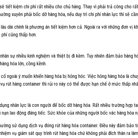
ẽ tiết kiệm chi phí rất nhiều cho chủ hàng. Thay vì phải trả công cho rất
ường xuyên phải bốc dỡ hàng hóa, nếu duy trì chi phí nhân lực thì sẽ cần
lâu dài chính là phương án tiết kiệm hơn cả. Ngoài ra với những đơn vị k
i phí cũng thấp hơn.
i nhân sự nhiều kinh nghiệm và thiệt bị đi kèm. Tuy nhiên đảm bảo hàng 
 hàng hóa lớn, cồng kềnh.
 cố ngoài ý muốn khiến hàng hóa bị hỏng hóc. Việc hỏng hàng hóa là chuy
 vụ rút hàng container thì rủi ro này có thể được hạn chế ở mức thấp nhấ
 dụng nhân lực là con người để bốc dỡ hàng hóa. Rất nhiều trường hợp tai
ai nạn lao động đáng tiếc. Sức khỏe của những người bốc vác hàng hóa nặ
thường sử dụng dịch vụ đóng rút hàng hóa container. Điều này đảm bảo t
nhiệm vụ giám sát quy trình rút hàng hóa chứ không phải đích thân ra là