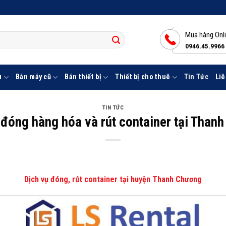
Mua hàng Onl
0946.45.9966
u
Bán máy cũ
Bán thiết bị
Thiết bị cho thuê
Tin Tức
Liê
TIN TỨC
 đóng hàng hóa và rút container tại Than
Dịch vụ đóng, rút container tại huyện Thanh Chương