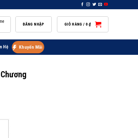
ine
ĐĂNG NHẬP
GIỎ HÀNG /
0
₫
n Hệ
Khuyến Mãi
h Chương