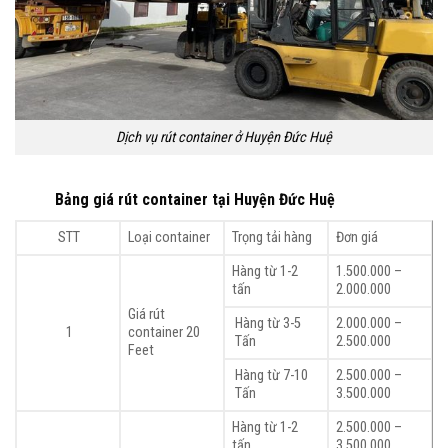
Dịch vụ rút container ở Huyện Đức Huệ
Bảng giá rút container tại Huyện Đức Huệ
STT
Loại container
Trọng tải hàng
Đơn giá
Hàng từ 1-2
1.500.000 –
tấn
2.000.000
Giá rút
Hàng từ 3-5
2.000.000 –
1
container 20
Tấn
2.500.000
Feet
Hàng từ 7-10
2.500.000 –
Tấn
3.500.000
Hàng từ 1-2
2.500.000 –
tấn
3.500.000