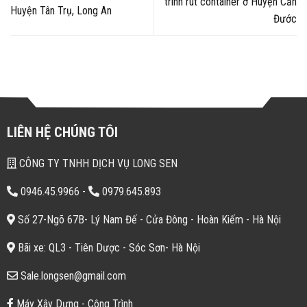
trình rút container ở Huyện Cần
Huyện Tân Trụ, Long An
Đước
LIÊN HỆ CHÚNG TÔI
CÔNG TY TNHH DỊCH VỤ LONG SEN
0946.45.9966
-
0979.645.893
Số 27-Ngõ 67B- Lý Nam Đế - Cửa Đông - Hoàn Kiếm - Hà Nội
Bãi xe: QL3 - Tiên Dược - Sóc Sơn- Hà Nội
Sale.longsen@gmail.com
Máy Xây Dựng - Công Trình