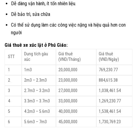
Dễ dàng vận hành, ít tốn nhiên liệu.
Dễ bảo trì, sửa chữa
Có thể sử dụng làm các công việc nặng và hiệu quả hơn con
người
Giá thuê xe xúc lật ở Phú Giáo:
Dung tích gàu
Giá thuê
Giá thuê
STT
xúc
(VND/Tháng)
(VND/Ngày)
1
1m3
20,000,000
769,230.77
2
2m3 – 2.3m3
23,000,000
884,615.38
3
2.7m3 – 3.2m3
27,000,000
1,038,461.54
4
3.3m3 – 3.7m3
33,000,000
1,269,230.77
5
4.2m3 – 5.6m3
40,000,000
1,538,461.54
6
5.6m3 – 7m3
45,000,000
1,730,769.23