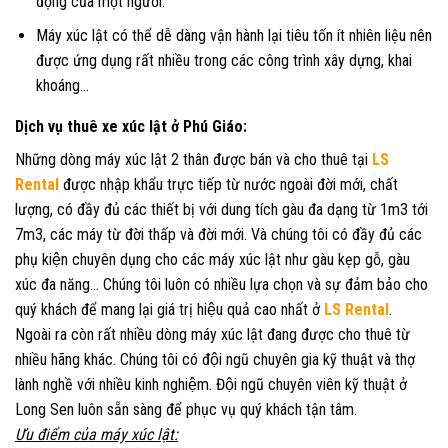
động của một người.
Máy xúc lật có thể dễ dàng vận hành lại tiêu tốn ít nhiên liệu nên
được ứng dụng rất nhiều trong các công trình xây dựng, khai
khoáng…
Dịch vụ thuê xe xúc lật ở Phú Giáo:
Những dòng máy xúc lật 2 thân được bán và cho thuê tại
LS
Rental
được nhập khẩu trực tiếp từ nước ngoài đời mới, chất
lượng, có đầy đủ các thiết bị với dung tích gàu đa dạng từ 1m3 tới
7m3, các máy từ đời thấp và đời mới. Và chúng tôi có đầy đủ các
phụ kiện chuyên dụng cho các máy xúc lật như gàu kẹp gỗ, gàu
xúc đa năng… Chúng tôi luôn có nhiều lựa chọn và sự đảm bảo cho
quý khách để mang lại giá trị hiệu quả cao nhất ở
LS Rental
.
Ngoài ra còn rất nhiều dòng máy xúc lật đang được cho thuê từ
nhiều hãng khác. Chúng tôi có đội ngũ chuyên gia kỹ thuật và thợ
lành nghề với nhiều kinh nghiệm. Đội ngũ chuyên viên kỹ thuật ở
Long Sen luôn sẵn sàng để phục vụ quý khách tận tâm.
Ưu điểm của máy
xúc lật: