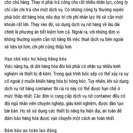
cho chủ hàng. Thay vì phải trả công cho rất nhiều nhân lực,
công ty
chỉ cần chi trả cho một dịch vụ. Có những công ty thường xuyên
phải bốc dỡ hàng hóa, nếu duy trì chi phí nhân lực thì sẽ cần một
khoản rất lớn.
Thay vào đó, sử dụng dịch vụ rút hàng về lâu dài
chính là phương án tiết kiệm hơn cả. Ngoài ra, với những đơn vị
không thường xuyên cần rút hàng thì việc thuê dịch vụ bên ngoài
sẽ tiện lợi hơn, chi phí cũng thấp hơn.
Hạn chế việc hư hỏng hàng hóa
Việc nâng hạ, di dời hàng hóa đòi hỏi phải có nhân sự nhiều kinh
nghiệm và thiết bị đi kèm. Trong quá trình bốc xếp có thể xảy ra sự
cố ngoài ý muốn khiến hàng hóa bị hỏng hóc. Tuy nhiên, khi sử dụng
dịch vụ rút hàng container thì rủi ro này có thể được hạn chế ở
mức thấp nhất. Các đơn vị cung cấp dịch vụ rút container đều có
đội ngũ nhân viên chuyên nghiệp, giàu kinh nghiệm, được đào tạo
bài bản. Họ sẽ sử dụng các thiết bị nâng hạ hiện đại, an toàn để
đảm bảo hàng hóa được vận chuyển một cách an toàn nhất.
Đảm bảo an toàn lao động