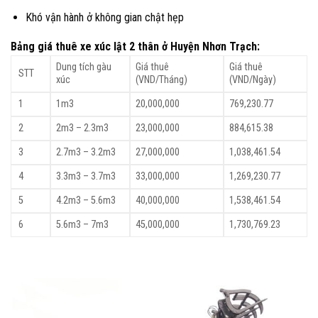
Khó vận hành ở không gian chật hẹp
Bảng giá thuê xe xúc lật 2 thân ở Huyện Nhơn Trạch:
Dung tích gàu
Giá thuê
Giá thuê
STT
xúc
(VND/Tháng)
(VND/Ngày)
1
1m3
20,000,000
769,230.77
2
2m3 – 2.3m3
23,000,000
884,615.38
3
2.7m3 – 3.2m3
27,000,000
1,038,461.54
4
3.3m3 – 3.7m3
33,000,000
1,269,230.77
5
4.2m3 – 5.6m3
40,000,000
1,538,461.54
6
5.6m3 – 7m3
45,000,000
1,730,769.23