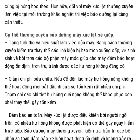
cũng bị hỏng hóc theo. Hơn nữa, đối với máy xúc lật thường xuyên
làm việc tại môi trường khắc nghiệt thì việc bảo dưỡng lại càng
cần thiết.
Cụ thể thường xuyên bảo dưỡng máy xúc lật sẽ giúp:
– Tăng tuổi thọ và hiệu suất làm việc của máy. Bằng cách thường
xuyên kiểm tra thay thế các linh kiện bị hao mòn xuống cấp, vệ sinh
sinh và bôi trơn các bộ phận máy móc giúp cho máy đảm bảo hoạt
động ổn định, trơn tru, tránh được các hư hỏng không đáng có.
– Giảm chi phí sửa chữa. Nếu để đến lúc máy hư hỏng nặng không
thể hoạt động mới bắt đầu đi sửa sẽ tốn kém rất nhiều chi phí.
Thậm chí các chi tiết hư hỏng quá nặng không thể khắc phục còn
phải thay thế, gây tốn kém.
– Đảm bảo an toàn. Máy xúc lật được điều khiển bởi người ngồi
trên, có nhiều hư hỏng không được phát hiện có thể gây nguy hiểm
trực tiếp. Bảo dưỡng máy thường xuyên, kiểm tra, bảo trì các bộ
phận an toàn đảm bảo xe luôn hoạt động ổn định và không xảy ra