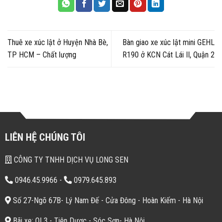
Thuê xe xúc lật ở Huyện Nhà Bè,
Bàn giao xe xúc lật mini GEHL
TP HCM – Chất lượng
R190 ở KCN Cát Lái II, Quận 2
LIÊN HỆ CHÚNG TÔI
CÔNG TY TNHH DỊCH VỤ LONG SEN
0946.45.9966
-
0979.645.893
Số 27-Ngõ 67B- Lý Nam Đế - Cửa Đông - Hoàn Kiếm - Hà Nội
Bãi xe: QL3 - Tiên Dược - Sóc Sơn- Hà Nội