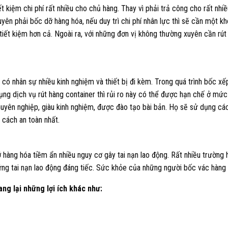
t kiệm chi phí rất nhiều cho chủ hàng. Thay vì phải trả công cho rất nhi
ên phải bốc dỡ hàng hóa, nếu duy trì chi phí nhân lực thì sẽ cần một kho
 tiết kiệm hơn cả. Ngoài ra, với những đơn vị không thường xuyên cần rút
i có nhân sự nhiều kinh nghiệm và thiết bị đi kèm. Trong quá trình bốc x
dụng dịch vụ rút hàng container thì rủi ro này có thể được hạn chế ở mứ
huyên nghiệp, giàu kinh nghiệm, được đào tạo bài bản. Họ sẽ sử dụng các 
cách an toàn nhất.
hàng hóa tiềm ẩn nhiều nguy cơ gây tai nạn lao động. Rất nhiều trường h
ững tai nạn lao động đáng tiếc. Sức khỏe của những người bốc vác hàng 
ang lại những lợi ích khác như: