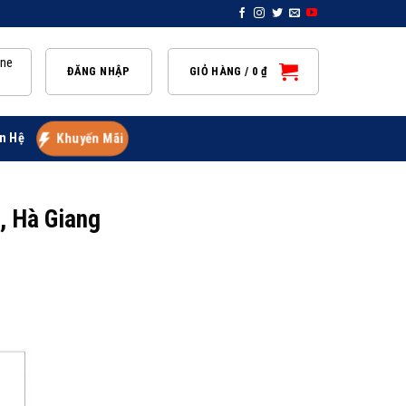
ine
ĐĂNG NHẬP
GIỎ HÀNG /
0
₫
n Hệ
Khuyến Mãi
g, Hà Giang