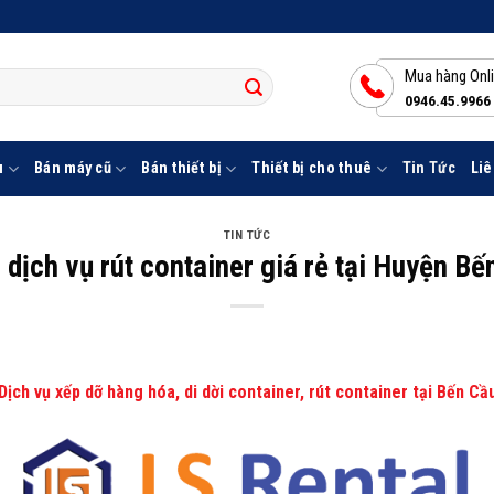
Mua hàng Onl
0946.45.9966
u
Bán máy cũ
Bán thiết bị
Thiết bị cho thuê
Tin Tức
Liê
TIN TỨC
 dịch vụ rút container giá rẻ tại Huyện Bế
Dịch vụ xếp dỡ hàng hóa, di dời container, rút container tại Bến Cầ