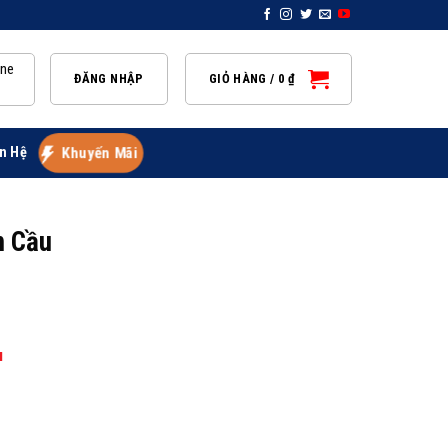
ine
ĐĂNG NHẬP
GIỎ HÀNG /
0
₫
n Hệ
Khuyến Mãi
n Cầu
u