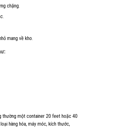
từng chặng.
c.
 nhỏ mang về kho.
hư:
g thường một container 20 feet hoặc 40
 loại hàng hóa, máy móc, kích thước,