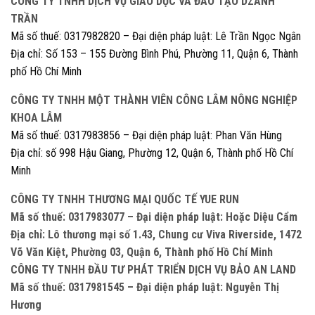
CÔNG TY TNHH DỊCH VỤ GIÁO DỤC VÀ ĐÀO TẠO DZÁNH
TRẦN
Mã số thuế: 0317982820 – Đại diện pháp luật: Lê Trần Ngọc Ngân
Địa chỉ: Số 153 – 155 Đường Bình Phú, Phường 11, Quận 6, Thành
phố Hồ Chí Minh
CÔNG TY TNHH MỘT THÀNH VIÊN CÔNG LÂM NÔNG NGHIỆP
KHOA LÂM
Mã số thuế: 0317983856 – Đại diện pháp luật: Phan Văn Hùng
Địa chỉ: số 998 Hậu Giang, Phường 12, Quận 6, Thành phố Hồ Chí
Minh
CÔNG TY TNHH THƯƠNG MẠI QUỐC TẾ YUE RUN
Mã số thuế: 0317983077 – Đại diện pháp luật: Hoặc Diệu Cẩm
Địa chỉ: Lô thương mại số 1.43, Chung cư Viva Riverside, 1472
Võ Văn Kiệt, Phường 03, Quận 6, Thành phố Hồ Chí Minh
CÔNG TY TNHH ĐẦU TƯ PHÁT TRIỂN DỊCH VỤ BẢO AN LAND
Mã số thuế: 0317981545 – Đại diện pháp luật: Nguyễn Thị
Hương