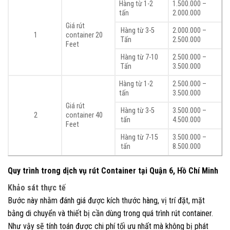
Hàng từ 1-2
1.500.000 –
tấn
2.000.000
Giá rút
Hàng từ 3-5
2.000.000 –
1
container 20
Tấn
2.500.000
Feet
Hàng từ 7-10
2.500.000 –
Tấn
3.500.000
Hàng từ 1-2
2.500.000 –
tấn
3.500.000
Giá rút
Hàng từ 3-5
3.500.000 –
2
container 40
tấn
4.500.000
Feet
Hàng từ 7-15
3.500.000 –
tấn
8.500.000
Quy trình trong dịch vụ rút Container tại Quận 6, Hồ Chí Minh
Khảo sát thực tế
Bước này nhằm đánh giá được kích thước hàng, vị trí đặt, mặt
bằng di chuyển và thiết bị cần dùng trong quá trình rút container.
Như vậy sẽ tính toán được chi phí tối ưu nhất mà không bị phát