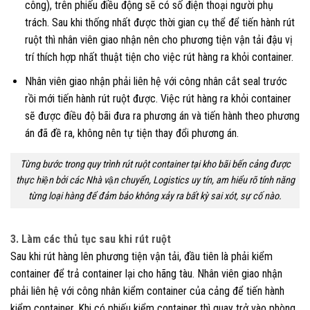
công), trên phiếu điều động sẽ có số điện thoại người phụ
trách. Sau khi thống nhất được thời gian cụ thể để tiến hành rút
ruột thì nhân viên giao nhận nên cho phương tiện vận tải đậu vị
trí thích hợp nhất thuật tiện cho việc rút hàng ra khỏi container.
Nhân viên giao nhận phải liên hệ với công nhân cắt seal trước
rồi mới tiến hành rút ruột được. Việc rút hàng ra khỏi container
sẽ được điều độ bãi đưa ra phương án và tiến hành theo phương
án đã đề ra, không nên tự tiện thay đổi phương án.
Từng bước trong quy trình rút ruột container tại kho bãi bến cảng được
thực hiện bởi các Nhà vận chuyển, Logistics uy tín, am hiểu rõ tính năng
từng loại hàng để đảm bảo không xảy ra bất kỳ sai xót, sự cố nào.
3. Làm các thủ tục sau khi rút ruột
Sau khi rút hàng lên phương tiện vận tải, đầu tiên là phải kiểm
container để trả container lại cho hãng tàu. Nhân viên giao nhận
phải liên hệ với công nhân kiểm container của cảng để tiến hành
kiểm container. Khi có phiếu kiểm container thì quay trở vào phòng