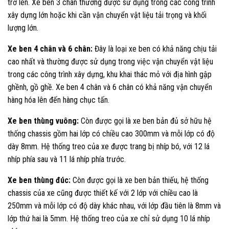
trở lên. Xe ben 3 chân thường được sử dụng trong các công trình
xây dựng lớn hoặc khi cần vận chuyển vật liệu tải trọng và khối
lượng lớn.
Xe ben 4 chân và 6 chân:
Đây là loại xe ben có khả năng chịu tải
cao nhất và thường được sử dụng trong việc vận chuyển vật liệu
trong các công trình xây dựng, khu khai thác mỏ với địa hình gập
ghềnh, gồ ghề. Xe ben 4 chân và 6 chân có khả năng vận chuyển
hàng hóa lên đến hàng chục tấn.
Xe ben thùng vuông:
Còn được gọi là xe ben bản đủ sở hữu hệ
thống chassis gồm hai lớp có chiều cao 300mm và mỗi lớp có độ
dày 8mm. Hệ thống treo của xe được trang bị nhíp bó, với 12 lá
nhíp phía sau và 11 lá nhíp phía trước.
Xe ben thùng đúc:
Còn được gọi là xe ben bản thiếu, hệ thống
chassis của xe cũng được thiết kế với 2 lớp với chiều cao là
250mm và mỗi lớp có độ dày khác nhau, với lớp đầu tiên là 8mm và
lớp thứ hai là 5mm. Hệ thống treo của xe chỉ sử dụng 10 lá nhíp