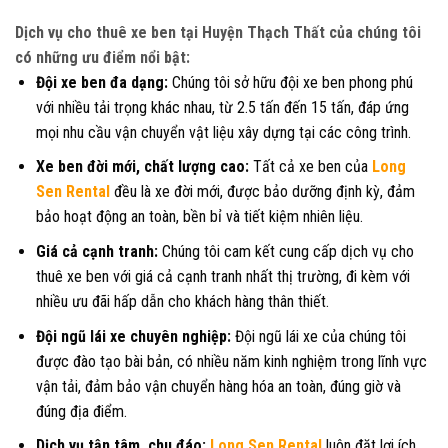
Dịch vụ cho thuê xe ben tại Huyện Thạch Thất của chúng tôi
có những ưu điểm nổi bật:
Đội xe ben đa dạng:
Chúng tôi sở hữu đội xe ben phong phú
với nhiều tải trọng khác nhau, từ 2.5 tấn đến 15 tấn, đáp ứng
mọi nhu cầu vận chuyển vật liệu xây dựng tại các công trình.
Xe ben đời mới, chất lượng cao:
Tất cả xe ben của
Long
Sen Rental
đều là xe đời mới, được bảo dưỡng định kỳ, đảm
bảo hoạt động an toàn, bền bỉ và tiết kiệm nhiên liệu.
Giá cả cạnh tranh:
Chúng tôi cam kết cung cấp dịch vụ cho
thuê xe ben với giá cả cạnh tranh nhất thị trường, đi kèm với
nhiều ưu đãi hấp dẫn cho khách hàng thân thiết.
Đội ngũ lái xe chuyên nghiệp:
Đội ngũ lái xe của chúng tôi
được đào tạo bài bản, có nhiều năm kinh nghiệm trong lĩnh vực
vận tải, đảm bảo vận chuyển hàng hóa an toàn, đúng giờ và
đúng địa điểm.
Dịch vụ tận tâm, chu đáo:
Long Sen Rental
luôn đặt lợi ích