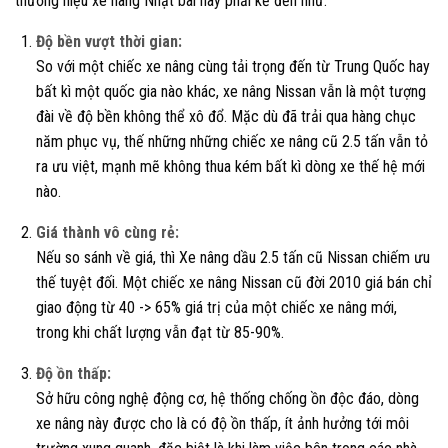
thương hiệu xe nâng Nhật bãi này phải kể đến như:
Độ bền vượt thời gian:
So với một chiếc xe nâng cùng tải trọng đến từ Trung Quốc hay
bất kì một quốc gia nào khác, xe nâng Nissan vẫn là một tượng
đài về độ bền không thể xô đổ. Mặc dù đã trải qua hàng chục
năm phục vụ, thế những những chiếc xe nâng cũ 2.5 tấn vẫn tỏ
ra ưu việt, mạnh mẽ không thua kém bất kì dòng xe thế hệ mới
nào.
Giá thành vô cùng rẻ:
Nếu so sánh về giá, thì Xe nâng dầu 2.5 tấn cũ Nissan chiếm ưu
thế tuyệt đối. Một chiếc xe nâng Nissan cũ đời 2010 giá bán chỉ
giao động từ 40 -> 65% giá trị của một chiếc xe nâng mới,
trong khi chất lượng vẫn đạt từ 85-90%.
Độ ồn thấp:
Sở hữu công nghệ động cơ, hệ thống chống ồn độc đáo, dòng
xe nâng này được cho là có độ ồn thấp, ít ảnh hưởng tới môi