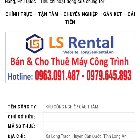
Nẵng, Phú Quốc… Tiêu chí hoạt động của chúng tôi:
CHÍNH TRỰC – TẬN TÂM – CHUYÊN NGHIỆP – GẮN KẾT – CẢI
TIẾN
TÊN CÔNG TY:
KHU CÔNG NGHIỆP CẦU TRÀM
CHỦ SỞ HỮU:
MÃ SỐ THUẾ:
ĐỊA CHỈ:
Xã Long Trach, Huyện Cần Đước, Tỉnh Long An