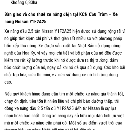
Khoảng 0,83ha
Bàn giao và cho thuê xe nâng điện tại KCN Cầu Tràm – Xe
nâng Nissan Y1F2A25
Xe nâng dầu 2,5 tấn Nissan Y1F2A25 hiện được sử dụng rộng rãi vì
nó giúp tiết kiệm chi phí và thời gian rất nhiều so với phương pháp
bốc xếp thủ công. Xe được sản xuất tại Nhật Bản sử dụng công
nghệ của Hoa Kỳ, vì vậy mọi chi tiết và bộ phận của nó đều được
kiểm tra rất kỹ lưỡng trước khi nó được đưa ra thị trường, đảm
bảo chất lượng của nó, ngay cả khi nó đã qua sử dụng. Các kho bãi
nhỏ, tạp hóa, siêu thị mini, v.v. nên sử dụng xe có tính ứng dụng
cao.
Nếu quý khách hàng đang cần tìm một chiếc xe nâng giá thành tốt,
chạy ổn định, tiêu tốn ít nhiên liệu và chi phí bảo dưỡng thấp, thì
dòng xe nâng dầu 2.5 tấn cũ Y1F2A25 đến từ Nissan là sự lựa
chọn hoàn hảo nhất. Dòng xe nâng này sở hữu mọi đặc tính ưu việt
mà một chiếc xe nâng cần phải có. Một số ưu điểm vượt trội của