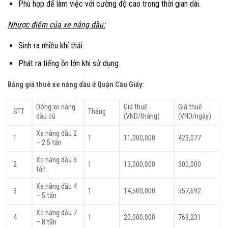
Phù hợp để làm việc với cường độ cao trong thời gian dài.
Nhược điểm của xe nâng dầu:
Sinh ra nhiều khí thải.
Phát ra tiếng ồn lớn khi sử dụng.
Bảng giá thuê xe nâng dầu ở Quận Cầu Giấy
:
Dòng xe nâng
Giá thuê
Giá thuê
STT
Tháng
dầu cũ
(VND/tháng)
(VND/ngày)
Xe nâng dầu 2
1
1
11,000,000
423,077
– 2.5 tấn
Xe nâng dầu 3
2
1
13,000,000
500,000
tấn
Xe nâng dầu 4
3
1
14,500,000
557,692
– 5 tấn
Xe nâng dầu 7
4
1
20,000,000
769,231
– 8 tấn