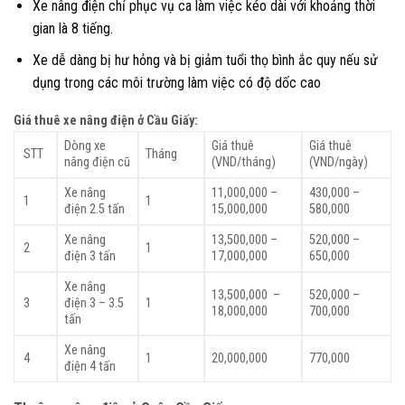
Xe nâng điện chỉ phục vụ ca làm việc kéo dài với khoảng thời
gian là 8 tiếng.
Xe dễ dàng bị hư hỏng và bị giảm tuổi thọ bình ắc quy nếu sử
dụng trong các môi trường làm việc có độ dốc cao
Giá thuê xe nâng điện ở Cầu Giấy:
Dòng xe
Giá thuê
Giá thuê
STT
Tháng
nâng điện cũ
(VND/tháng)
(VND/ngày)
Xe nâng
11,000,000 –
430,000 –
1
1
điện 2.5 tấn
15,000,000
580,000
Xe nâng
13,500,000 –
520,000 –
2
1
điện 3 tấn
17,000,000
650,000
Xe nâng
13,500,000 –
520,000 –
3
điện 3 – 3.5
1
18,000,000
700,000
tấn
Xe nâng
4
1
20,000,000
770,000
điện 4 tấn