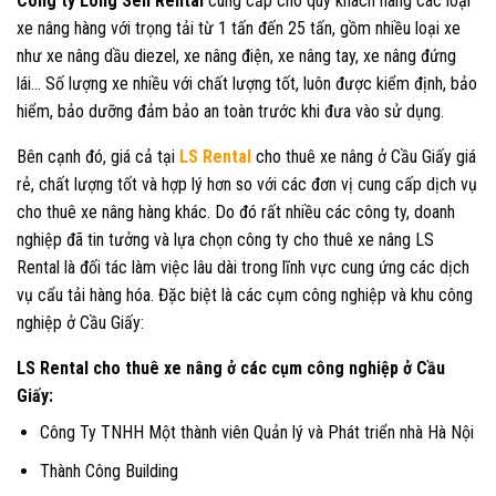
Công ty
Long Sen Rental
cung cấp cho quý khách hàng các loại
xe nâng hàng với trọng tải từ 1 tấn đến 25 tấn, gồm nhiều loại xe
như xe nâng dầu diezel, xe nâng điện, xe nâng tay, xe nâng đứng
lái… Số lượng xe nhiều với chất lượng tốt, luôn được kiểm định, bảo
hiểm, bảo dưỡng đảm bảo an toàn trước khi đưa vào sử dụng.
Bên cạnh đó, giá cả tại
LS Rental
cho thuê xe nâng ở Cầu Giấy giá
rẻ, chất lượng tốt và hợp lý hơn so với các đơn vị cung cấp dịch vụ
cho thuê xe nâng hàng khác. Do đó rất nhiều các công ty, doanh
nghiệp đã tin tưởng và lựa chọn công ty cho thuê xe nâng LS
Rental là đối tác làm việc lâu dài trong lĩnh vực cung ứng các dịch
vụ cẩu tải hàng hóa. Đặc biệt là các cụm công nghiệp và khu công
nghiệp ở Cầu Giấy:
LS Rental cho thuê xe nâng ở các cụm công nghiệp ở Cầu
Giấy:
Công Ty TNHH Một thành viên Quản lý và Phát triển nhà Hà Nội
Thành Công Building