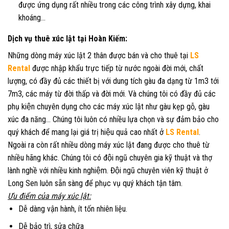
được ứng dụng rất nhiều trong các công trình xây dựng, khai
khoáng…
Dịch vụ thuê xúc lật tại Hoàn Kiếm:
Những dòng máy xúc lật 2 thân được bán và cho thuê tại
LS
Rental
được nhập khẩu trực tiếp từ nước ngoài đời mới, chất
lượng, có đầy đủ các thiết bị với dung tích gàu đa dạng từ 1m3 tới
7m3, các máy từ đời thấp và đời mới. Và chúng tôi có đầy đủ các
phụ kiện chuyên dụng cho các máy xúc lật như gàu kẹp gỗ, gàu
xúc đa năng… Chúng tôi luôn có nhiều lựa chọn và sự đảm bảo cho
quý khách để mang lại giá trị hiệu quả cao nhất ở
LS Rental
.
Ngoài ra còn rất nhiều dòng máy xúc lật đang được cho thuê từ
nhiều hãng khác. Chúng tôi có đội ngũ chuyên gia kỹ thuật và thợ
lành nghề với nhiều kinh nghiệm. Đội ngũ chuyên viên kỹ thuật ở
Long Sen luôn sẵn sàng để phục vụ quý khách tận tâm.
Ưu điểm của máy
xúc lật:
Dễ dàng vận hành, ít tốn nhiên liệu.
Dễ bảo trì, sửa chữa