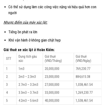
Có thể sử dụng làm các công việc nặng và hiệu quả hơn con
người
Nhược điểm của máy xúc lật:
Tiếng ồn phát ra lớn
Khó vận hành ở không gian chật hẹp
Giá thuê xe xúc lật ở Hoàn Kiếm:
Dung tích gàu
Giá thuê
Giá thuê
STT
xúc
(VND/Tháng)
(VND/Ngày)
1
1m3
20,000,000
769,230.77
2
2m3 – 2.3m3
23,000,000
884,615.38
3
2.7m3 – 3.2m3
27,000,000
1,038,461.54
4
3.3m3 – 3.7m3
33,000,000
1,269,230.77
5
4.2m3 – 5.6m3
40,000,000
1,538,461.54