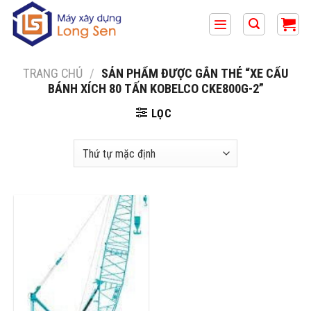
Bỏ
qua
nội
dung
TRANG CHỦ
/
SẢN PHẨM ĐƯỢC GẮN THẺ “XE CẨU
BÁNH XÍCH 80 TẤN KOBELCO CKE800G-2”
LỌC