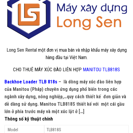
Long Sen Rental
một đơn vị mua bán và nhập khẩu máy xây dựng
hàng đầu tại Việt Nam.
CHO THUÊ MÁY XÚC ĐÀO LIÊN HỢP
MANITOU TLB818S
Backhoe Loader TLB 818s
– là dòng máy xúc đào liên hợp
của Manitou (Pháp) chuyên ứng dụng phổ biến trong các
ngành xây dựng, nông nghiệp,…quy cách thiết kế đơn giản và
dễ dàng sử dụng. Manitou TLB818S thiết kế với một cái gầu
lớn ở phía trước máy và một xúc lật ở […]
Thông số kỹ thuật chính
Model
TLB818S