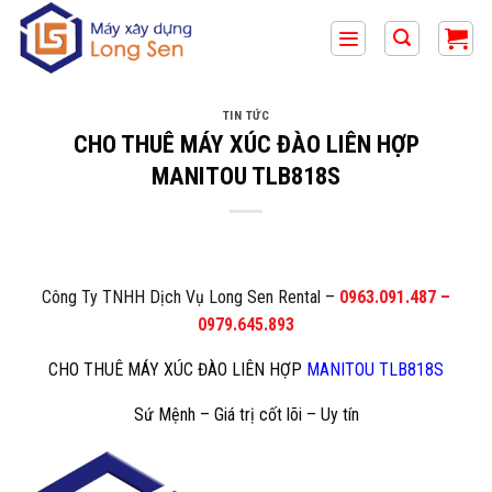
Bỏ
qua
nội
dung
TIN TỨC
CHO THUÊ MÁY XÚC ĐÀO LIÊN HỢP
MANITOU TLB818S
Công Ty TNHH Dịch Vụ Long Sen Rental
–
0963.091.487
–
0979.645.893
CHO THUÊ MÁY XÚC ĐÀO LIÊN HỢP
MANITOU TLB818S
Sứ Mệnh – Giá trị cốt lõi – Uy tín