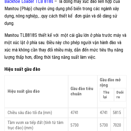
Backhoe Loader TLB 818s
– là dòng máy xúc đào liên hợp của
Manitou (Pháp) chuyên ứng dụng phổ biến trong các ngành xây
dựng, nông nghiệp,…quy cách thiết kế đơn giản và dễ dàng sử
dụng.
Manitou TLB818S thiết kế với một cái gầu lớn ở phía trước máy và
một xúc lật ở phía sau. Điều này cho phép người vận hành đào và
xúc mà không cần thay đổi nhiều máy, dẫn đến mức tiêu thụ năng
lượng thấp hơn, đồng thời tăng năng suất làm việc.
Hiệu suất gầu đào
Gầu đào mở
rộng
Gầu đào tiêu
Hiệu suất gầu đào
Thu
Duỗi
chuẩn
lại
ra
Chiều sâu đào tối đa (mm)
4741
4741
5815
Tầm vươn xa tiếp đất (tính từ tâm
5730
5730
7020
trục đào) (mm)