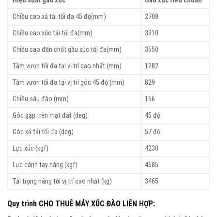
Hiệu suất gầu xúc
Gầu xúc tiêu chuẩn
Chiều cao xả tải tối đa 45 độ(mm)
2708
Chiều cao xúc tải tối đa(mm)
3310
Chiều cao đến chốt gầu xúc tối đa(mm)
3550
Tầm vươn tối đa tại vị trí cao nhất (mm)
1282
Tầm vươn tối đa tại vị trí góc 45 độ (mm)
829
Chiều sâu đào (mm)
156
Góc gập trên mặt đất (deg)
45 độ
Góc xả tải tối đa (deg)
57 độ
Lực xúc (kgf)
4230
Lực cánh tay nâng (kgf)
4685
Tải trọng nâng tới vị trí cao nhất (kg)
3465
Quy trình
CHO THUÊ MÁY XÚC ĐÀO LIÊN HỢP
: