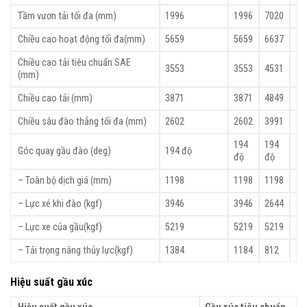
Tầm vươn tải tối đa (mm)
1996
1996
7020
Chiều cao hoạt động tối đa(mm)
5659
5659
6637
Chiều cao tải tiêu chuẩn SAE
3553
3553
4531
(mm)
Chiều cao tải (mm)
3871
3871
4849
Chiều sâu đào thẳng tối đa (mm)
2602
2602
3991
194
194
Góc quay gầu đào (deg)
194 độ
độ
độ
– Toàn bộ dịch giá (mm)
1198
1198
1198
– Lực xé khi đào (kgf)
3946
3946
2644
– Lực xe của gầu(kgf)
5219
5219
5219
– Tải trọng nâng thủy lực(kgf)
1384
1184
812
Hiệu suất gầu xúc