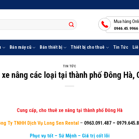
Mua hàng Onl
0946.45.9966
u
Bán máy cũ
Bán thiết bị
Thiết bị cho thuê
Tin Tức
Liê
TIN TỨC
 xe nâng các loại tại thành phố Đông Hà, 
Cung cấp, cho thuê xe nâng tại thành phố Đông Hà
ng Ty TNHH Dịch Vụ Long Sen Rental
–
0963.091.487
–
0979.645.
Phục vụ tốt – Sứ Mệnh – Giá trị cốt lõi