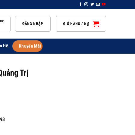
ine
ĐĂNG NHẬP
GIỎ HÀNG /
0
₫
n Hệ
Khuyến Mãi
Quảng Trị
893