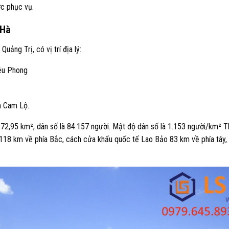
ợc phục vụ.
 Hà
ảng Trị, có vị trí địa lý:
iệu Phong
n Cam Lộ.
 72,95 km², dân số là 84.157 người. Mật độ dân số là 1.153 người/km² 
118 km về phía Bắc, cách cửa khẩu quốc tế Lao Bảo 83 km về phía tây