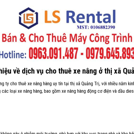
thiệu về dịch vụ cho thuê xe nâng ở thị xã Quả
g ty cho thuê xe nâng hàng uy tín tại thị xã Quảng Trị, với nhiều năm ki
các loại xe nâng hàng, bao gồm xe nâng hàng động cơ điện và dầu diesel
 không gây ô nhiễm môi trường, phù hợp với khu vực trong nhà và kho bãi