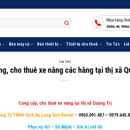
Mua hàng Onl
0946.45.9966
u
Bán máy cũ
Bán thiết bị
Thiết bị cho thuê
Tin Tức
Liê
TIN TỨC
g, cho thuê xe nâng các hãng tại thị xã Q
Cung cấp, cho thuê xe nâng tại thị xã Quảng Trị
ng Ty TNHH Dịch Vụ Long Sen Rental
–
0963.091.487
–
0979.645.
Phục vụ tốt – Sứ Mệnh – Giá trị cốt lõi