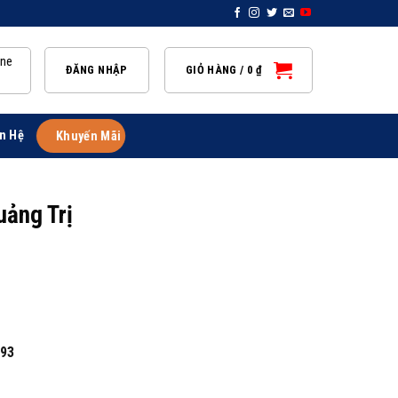
ine
ĐĂNG NHẬP
GIỎ HÀNG /
0
₫
n Hệ
Khuyến Mãi
uảng Trị
893