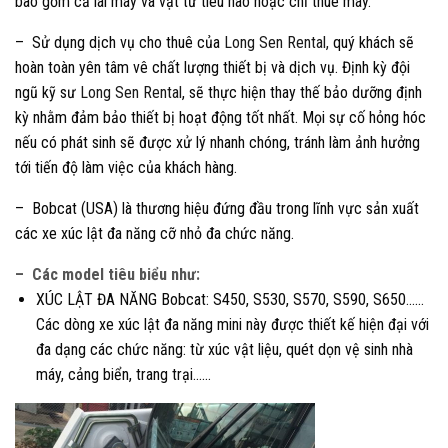
bao gồm cả lái máy và vật tư tiêu hao hoặc chỉ thuê máy.
– Sử dụng dịch vụ cho thuê của
Long Sen Rental,
quý khách sẽ
hoàn toàn yên tâm vê chất lượng thiết bị và dịch vụ. Định kỳ đội
ngũ kỹ sư
Long Sen Rental
, sẽ thực hiện thay thế bảo dưỡng định
kỳ nhằm đảm bảo thiết bị hoạt động tốt nhất. Mọi sự cố hỏng hóc
nếu có phát sinh sẽ được xử lý nhanh chóng, tránh làm ảnh hưởng
tới tiến độ làm việc của khách hàng.
– Bobcat (USA) là thương hiệu đứng đầu trong lĩnh vực sản xuất
các xe xúc lật đa năng cỡ nhỏ đa chức năng.
– Các model tiêu biểu như:
XÚC LẬT ĐA NĂNG Bobcat: S450, S530, S570, S590, S650……
Các dòng xe xúc lật đa năng mini này được thiết kế hiện đại với
đa dạng các chức năng: từ xúc vật liệu, quét dọn vệ sinh nhà
máy, cảng biển, trang trại……