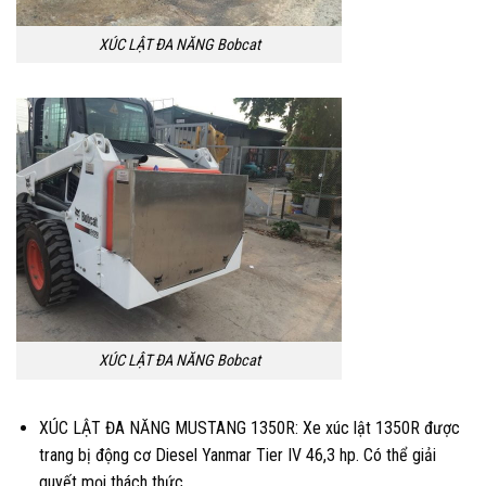
XÚC LẬT ĐA NĂNG Bobcat
XÚC LẬT ĐA NĂNG Bobcat
XÚC LẬT ĐA NĂNG MUSTANG 1350R: Xe xúc lật 1350R được
trang bị động cơ Diesel Yanmar Tier IV 46,3 hp. Có thể giải
quyết mọi thách thức.