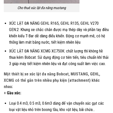
Cho thuê xúc lật đa năng mustang
XÚC LẬT ĐA NĂNG GEHL R165, GEHL R135, GEHL V270
GEN:2: Khung xe chắc chắn được mạ thép dày và phần tay điều
khiển kiểu T-Bar dễ dàng điểu khiển. Động cơ mạnh mẽ, có hệ
thống làm mát bằng nước, tiết kiệm nhiên liệu
XÚC LẬT ĐA NĂNG XCMG XC750K: chất lượng thì không hề
thua kém Bobcat. Sử dụng động cơ tiên tiến, tiêu chuẩn khí thải
3 giúp máy tiết kiệm nhiên liệu và đạt công suất làm việc cao.
Một thiết bị xe xúc lật đa năng Bobcat, MUSTANG, GEHL,
XCMG có thể gắn trên nhiều phụ kiện (attachment) khác
nhau:
+
Gầu xúc:
Loại 0.4 m3, 0.5 m3, 0.6m3 dùng để vận chuyển xúc gạt các
loại vật liệu nhỏ trên boong tầu, kho vật liệu, bãi chứa…