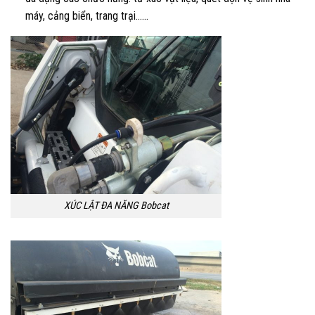
máy, cảng biển, trang trại……
XÚC LẬT ĐA NĂNG Bobcat