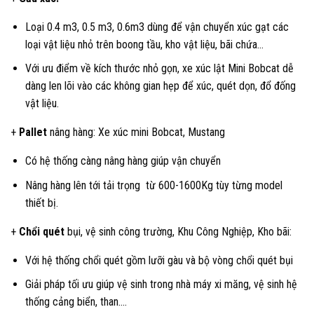
Loại 0.4 m3, 0.5 m3, 0.6m3 dùng để vận chuyển xúc gạt các
loại vật liệu nhỏ trên boong tầu, kho vật liệu, bãi chứa…
Với ưu điểm về kích thước nhỏ gọn, xe xúc lật Mini Bobcat dễ
dàng len lõi vào các không gian hẹp để xúc, quét dọn, đổ đống
vật liệu.
+
Pallet
nâng hàng: Xe xúc mini Bobcat, Mustang
Có hệ thống càng nâng hàng giúp vận chuyển
Nâng hàng lên tới tải trọng từ 600-1600Kg tùy từng model
thiết bị.
+
Chổi quét
bụi, vệ sinh công trường, Khu Công Nghiệp, Kho bãi:
Với hệ thống chổi quét gồm lưỡi gàu và bộ vòng chổi quét bụi
Giải pháp tối ưu giúp vệ sinh trong nhà máy xi măng, vệ sinh hệ
thống cảng biển, than….