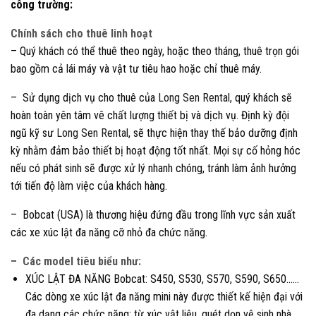
công trường:
Chính sách cho thuê linh hoạt
– Quý khách có thể thuê theo ngày, hoặc theo tháng, thuê trọn gói
bao gồm cả lái máy và vật tư tiêu hao hoặc chỉ thuê máy.
– Sử dụng dịch vụ cho thuê của
Long Sen Rental,
quý khách sẽ
hoàn toàn yên tâm vê chất lượng thiết bị và dịch vụ. Định kỳ đội
ngũ kỹ sư
Long Sen Rental
, sẽ thực hiện thay thế bảo dưỡng định
kỳ nhằm đảm bảo thiết bị hoạt động tốt nhất. Mọi sự cố hỏng hóc
nếu có phát sinh sẽ được xử lý nhanh chóng, tránh làm ảnh hưởng
tới tiến độ làm việc của khách hàng.
– Bobcat (USA) là thương hiệu đứng đầu trong lĩnh vực sản xuất
các xe xúc lật đa năng cỡ nhỏ đa chức năng.
– Các model tiêu biểu như:
XÚC LẬT ĐA NĂNG Bobcat: S450, S530, S570, S590, S650……
Các dòng xe xúc lật đa năng mini này được thiết kế hiện đại với
đa dạng các chức năng: từ xúc vật liệu, quét dọn vệ sinh nhà