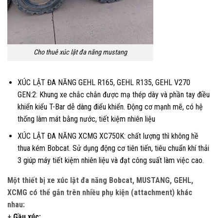
Cho thuê xúc lật đa năng mustang
XÚC LẬT ĐA NĂNG GEHL R165, GEHL R135, GEHL V270
GEN:2: Khung xe chắc chắn được mạ thép dày và phần tay điều
khiển kiểu T-Bar dễ dàng điểu khiển. Động cơ mạnh mẽ, có hệ
thống làm mát bằng nước, tiết kiệm nhiên liệu
XÚC LẬT ĐA NĂNG XCMG XC750K: chất lượng thì không hề
thua kém Bobcat. Sử dụng động cơ tiên tiến, tiêu chuẩn khí thải
3 giúp máy tiết kiệm nhiên liệu và đạt công suất làm việc cao.
Một thiết bị xe xúc lật đa năng Bobcat, MUSTANG, GEHL,
XCMG có thể gắn trên nhiều phụ kiện (attachment) khác
nhau:
+
Gầu xúc: