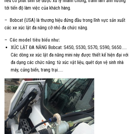
nếu có phát sinh sẽ được xử lý nhanh chóng, tránh làm ảnh hưởng
tới tiến độ làm việc của khách hàng.
– Bobcat (USA) là thương hiệu đứng đầu trong lĩnh vực sản xuất
các xe xúc lật đa năng cỡ nhỏ đa chức năng.
– Các model tiêu biểu như:
XÚC LẬT ĐA NĂNG Bobcat: S450, S530, S570, S590, S650……
Các dòng xe xúc lật đa năng mini này được thiết kế hiện đại với
đa dạng các chức năng: từ xúc vật liệu, quét dọn vệ sinh nhà
máy, cảng biển, trang trại……