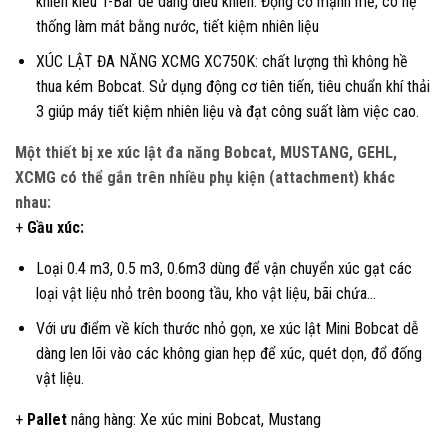
khiển kiểu T-Bar dễ dàng điểu khiển. Động cơ mạnh mẽ, có hệ
thống làm mát bằng nước, tiết kiệm nhiên liệu
XÚC LẬT ĐA NĂNG XCMG XC750K: chất lượng thì không hề
thua kém Bobcat. Sử dụng động cơ tiên tiến, tiêu chuẩn khí thải
3 giúp máy tiết kiệm nhiên liệu và đạt công suất làm việc cao.
Một thiết bị xe xúc lật đa năng Bobcat, MUSTANG, GEHL,
XCMG có thể gắn trên nhiều phụ kiện (attachment) khác
nhau:
+
Gầu xúc:
Loại 0.4 m3, 0.5 m3, 0.6m3 dùng để vận chuyển xúc gạt các
loại vật liệu nhỏ trên boong tầu, kho vật liệu, bãi chứa…
Với ưu điểm về kích thước nhỏ gọn, xe xúc lật Mini Bobcat dễ
dàng len lõi vào các không gian hẹp để xúc, quét dọn, đổ đống
vật liệu.
+
Pallet
nâng hàng: Xe xúc mini Bobcat, Mustang