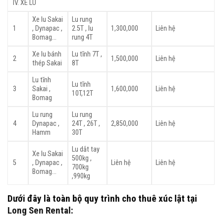
IV. XE LU
Xe lu Sakai
Lu rung
1
, Dynapac ,
2.5T , lu
1,300,000
Liên hệ
Bomag…
rung 4T
Xe lu bánh
Lu tĩnh 7T ,
2
1,500,000
Liên hệ
thép Sakai
8T
Lu tĩnh
Lu tĩnh
3
Sakai ,
1,600,000
Liên hệ
10T,12T
Bomag
Lu rung
Lu rung
4
Dynapac ,
24T , 26T ,
2,850,000
Liên hệ
Hamm
30T
Lu dắt tay
Xe lu Sakai
500kg ,
5
, Dynapac ,
Liên hệ
Liên hệ
700kg
Bomag…
,990kg
Dưới đây là toàn bộ quy trình cho thuê xúc lật tại
Long Sen Rental
: