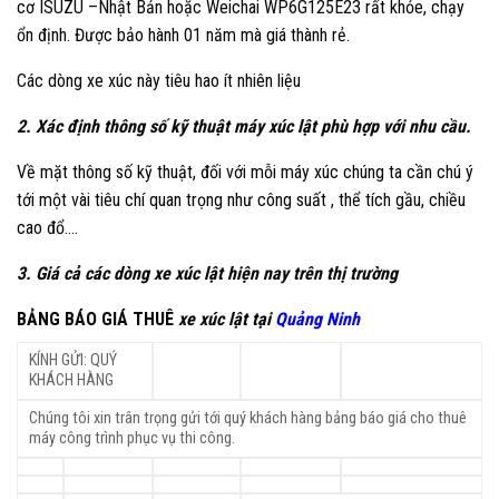
cơ ISUZU –Nhật Bản hoặc Weichai WP6G125E23 rất khỏe, chạy
ổn định. Được bảo hành 01 năm mà giá thành rẻ.
Các dòng xe xúc này tiêu hao ít nhiên liệu
2. Xác định thông số kỹ thuật máy xúc lật phù hợp với nhu cầu.
Về mặt thông số kỹ thuật, đối với mỗi máy xúc chúng ta cần chú ý
tới một vài tiêu chí quan trọng như công suất , thể tích gầu, chiều
cao đổ….
3. Giá cả các dòng xe xúc lật hiện nay trên thị trường
BẢNG BÁO GIÁ THUÊ
xe xúc lật tại
Quảng Ninh
KÍNH GỬI: QUÝ
KHÁCH HÀNG
Chúng tôi xin trân trọng gửi tới quý khách hàng bảng báo giá cho thuê
máy công trình phục vụ thi công.