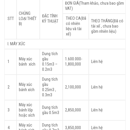
ĐƠN GIÁ(Tham khảo, chưa bao gồm
VAT)
CHỦNG
ĐẶC TÍNH
THEO CA(Đã
STT
LOẠI THIẾT
THEO THÁNG(Đã có
KỸ THUẬT
có nhiên
BỊ
tài xế , chưa bao
liệu và tài
gồm nhiên liệu)
xế)
I. MÁY XÚC
Dung tích
Máy xúc
gầu
1.600.000-
1
Liên hệ
bánh xích
0.15m3 –
1,800,000
0.2m3
Dung tích
Máy xúc
gầu
2
2,100,000
Liên hệ
bánh xích
0.25m3 ,
0.3m3
Máy xúc
Dung tích
3
bánh lốp
2,850,000
Liên hệ
gầu 0.5m3
hoặc xích
Máy xúc
Dung tích
4
3,850,000
Liên hệ